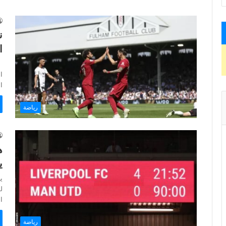
ن
ا
ا
ا
رياضة
ه
ي
ي
ل
ا
رياضة