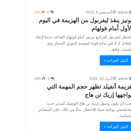
admin
أغسطس 6, 2022
0
521
ونيز ينقذ ليفربول من الهزيمة في اليوم
لأول أمام فولهام
ضطر ليفربول للتراجع مرتين أمام فولهام الصاعد حديثا لإنقاذ
التعادل 2-2 في بداية قوية لموسم الدوري الممتاز يوم
لسبت. وضع…
أكمل القراءة »
admin
أبريل 20, 2022
0
465
زيمة آنفيلد تظهر حجم المهمة التي
واجهها إريك تن هاج
جب أن يكون وصول إريك تن هاج الوشيك كمدير جديد
مانشستر يونايتد سببًا للاحتفال. بدلاً من ذلك ، فإن المشاعر
لسائدة…
أكمل القراءة »