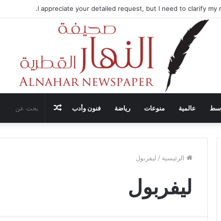
ضيف محادثات وقف إطلاق النار في غزة مع قطر وتركيا ومصر
مقال
وسط
عالمية
منوعات
رياضة
فنون وأدب
عشوائي
الرئيسية
/
ليفربول
ليفربول