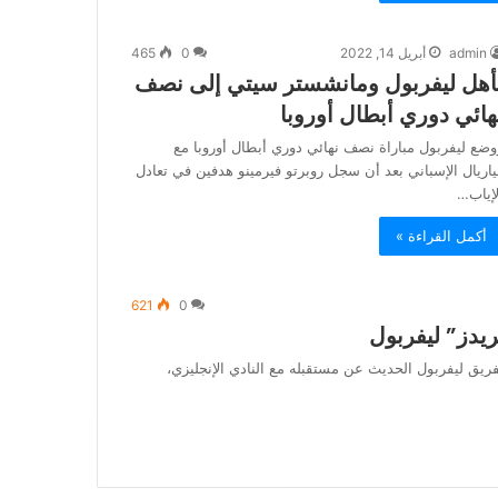
admin
أبريل 14, 2022
0
465
أهل ليفربول ومانشستر سيتي إلى نصف
هائي دوري أبطال أوروبا
وضع ليفربول مباراة نصف نهائي دوري أبطال أوروبا مع
ياريال الإسباني بعد أن سجل روبرتو فيرمينو هدفين في تعادل
لإياب…
أكمل القراءة »
621
0
يدز” ليفربول
ريق ليفربول الحديث عن مستقبله مع النادي الإنجليزي،