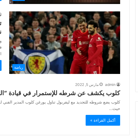
ت
ن
و
ف
ا
رياضة
admin
مارس 5, 2022
كلوب يكشف عن شرطه للإستمرار في قيادة “الر
كلوب يضع شروطه للتجديد مع ليفربول تناول يورغن كلوب المدير الفني لف
حيث…
أكمل القراءة »