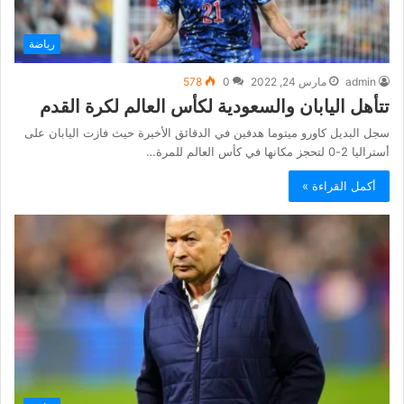
رياضة
admin
مارس 24, 2022
0
578
تتأهل اليابان والسعودية لكأس العالم لكرة القدم
سجل البديل كاورو ميتوما هدفين في الدقائق الأخيرة حيث فازت اليابان على
أستراليا 2-0 لتحجز مكانها في كأس العالم للمرة…
أكمل القراءة »