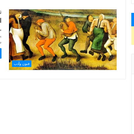
ا
م
ي
ش
فنون وأدب