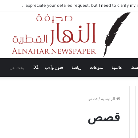
I appreciate your detailed request, but I need to clarify my r
مقال
وسط
عالمية
منوعات
رياضة
فنون وأدب
عشوائي
الرئيسية
/
قصص
قصص