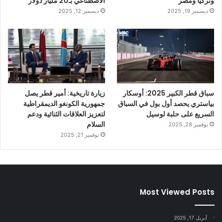
وتركيا ومصر
الاصطناعي بـ20 مليار دولار
ديسمبر 19, 2025
ديسمبر 12, 2025
سباق قطر الكبير 2025: أوسكار
زيارة تاريخية: أمير قطر يصل
بياستري يحصد أول بول في السباق
جمهورية الكونغو الديمقراطية
السريع على حلبة لوسيل
لتعزيز العلاقات الثنائية ودعم
السلام
نوفمبر 28, 2025
نوفمبر 21, 2025
Most Viewed Posts
أبريل 17, 2025