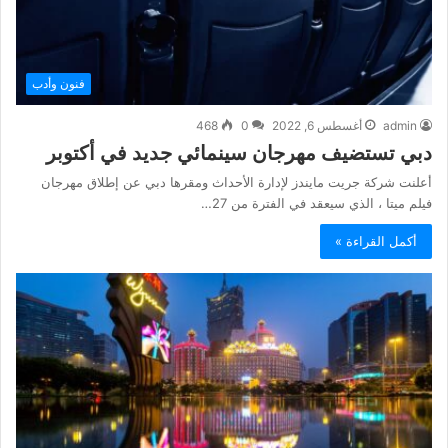
فنون وأدب
admin
أغسطس 6, 2022
0
468
دبي تستضيف مهرجان سينمائي جديد في أكتوبر
أعلنت شركة جريت مايندز لإدارة الأحداث ومقرها دبي عن إطلاق مهرجان
فيلم ميتا ، الذي سيعقد في الفترة من 27…
أكمل القراءة »