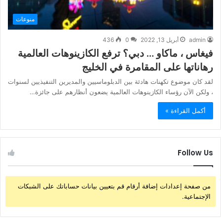
منوعات
admin
أبريل 13, 2022
0
436
فيغاس ، ماكاو … دبي؟ ترفع الكازينوهات العالمية
رهاناتها على المقامرة في الخليج
لقد كان موضوع تكهنات هادئة بين الدبلوماسيين والمديرين التنفيذيين لسنوات
، ولكن الآن رؤساء الكازينوهات العالمية يضعون أنظارهم على جائزة…
أكمل القراءة »
Follow Us
من صفحة إعدادات إضافة أرقام قم بتعيين بيانات حساباتك على الشبكات
الإجتماعية.