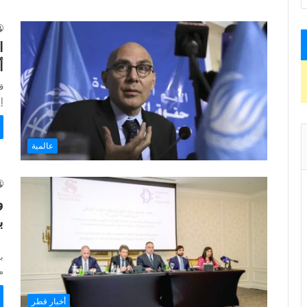
ا
أ
ق
إ
عالمية
و
ب
أ
ب
م
أخبار قطر