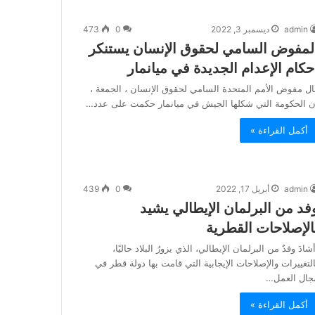
admin
ديسمبر 3, 2022
0
473
لمفوض السامي لحقوق الإنسان يستنكر
حكام الإعدام الجديدة في ميانمار
ال مفوض الأمم المتحدة السامي لحقوق الإنسان ، الجمعة ،
ن الحكومة التي شكلها الجيش في ميانمار حكمت على عدد…
أكمل القراءة »
admin
أبريل 17, 2022
0
439
فد من البرلمان الإيطالي يشيد
الإصلاحات القطرية
شادَ وفدٌ من البرلمان الإيطالي، الذي يزورُ البلاد حاليًا،
التغييرات والإصلاحات الإيجابية التي قامت بها دولة قطر في
جال العمل…
أكمل القراءة »