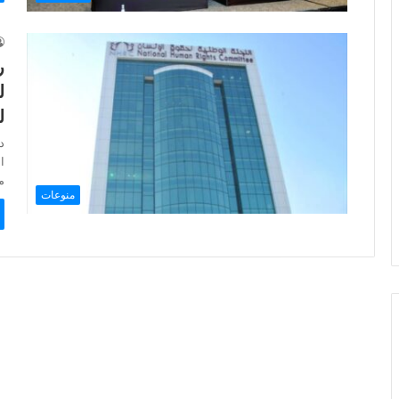
ر
ل
ل
د
ا
م
منوعات