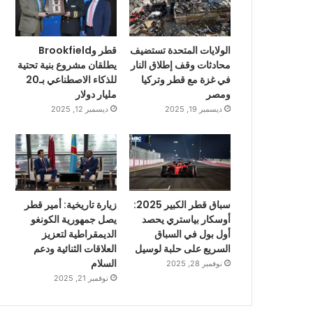
الولايات المتحدة تستضيف
قطر وBrookfield
محادثات وقف إطلاق النار
يطلقان مشروع بنية تحتية
في غزة مع قطر وتركيا
للذكاء الاصطناعي بـ20
ومصر
مليار دولار
ديسمبر 19, 2025
ديسمبر 12, 2025
سباق قطر الكبير 2025:
زيارة تاريخية: أمير قطر
أوسكار بياستري يحصد
يصل جمهورية الكونغو
أول بول في السباق
الديمقراطية لتعزيز
السريع على حلبة لوسيل
العلاقات الثنائية ودعم
السلام
نوفمبر 28, 2025
نوفمبر 21, 2025