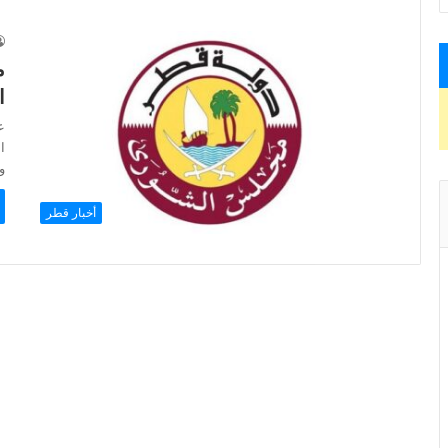
م
ا
ع
ا
و
أخبار قطر