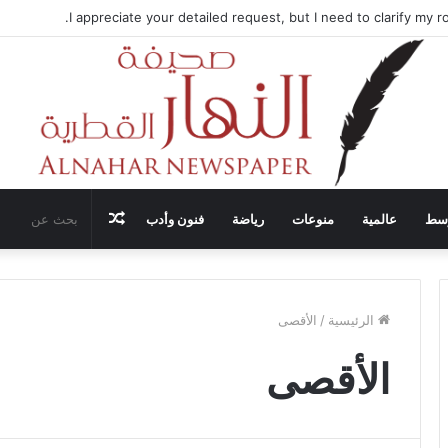
تضيف محادثات وقف إطلاق النار في غزة مع قطر وتركيا ومصر
مقال
وسط
عالمية
منوعات
رياضة
فنون وأدب
عشوائي
الرئيسية
/
الأقصى
الأقصى