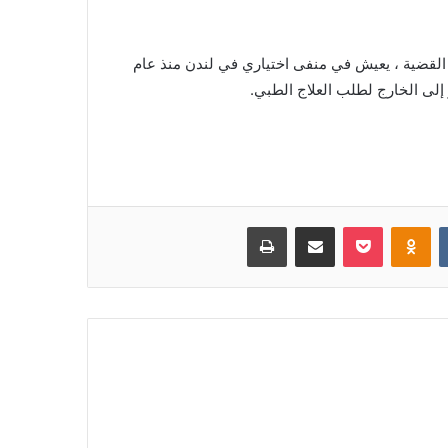
ا بالسجن لمدة 10 سنوات في نفس القضية ، يعيش في منفى اختياري في لندن منذ عام
‏VKontakte
Odnoklassniki
بوكيت
مشاركة عبر البريد
طباعة