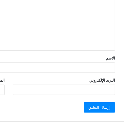
ل
ت
ع
ل
ي
ق
الاسم
*
البريد الإلكتروني
الم