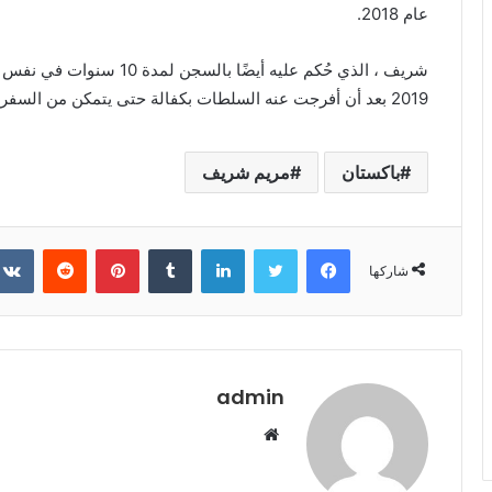
عام 2018.
شريف ، الذي حُكم عليه أيضً
2019 بعد أن أفرجت عنه السلطات بكفالة حتى يتمكن من السفر إلى الخارج لطلب العلاج الطبي.
باكستان
مريم شريف
فيسبوك
تويتر
لينكدإن
‏Tumblr
بينتيريست
‏Reddit
شاركها
admin
م
و
ق