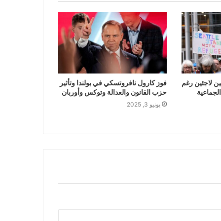
ين لاجئين رغم
فوز كارول نافروتسكي في بولندا وتأثير
لجماعية
حزب القانون والعدالة وتوكس وأوربان
يونيو 3, 2025