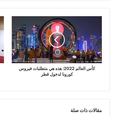
ي
د
ك
ا
ل
إ
ل
ك
ت
ر
و
ن
كأس العالم 2022: هذه هي متطلبات فيروس
ي
كورونا لدخول قطر
مقالات ذات صلة