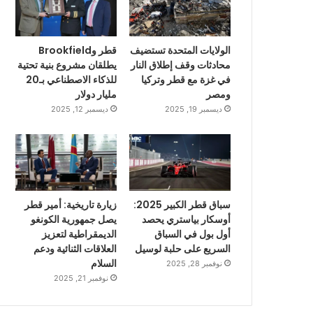
الولايات المتحدة تستضيف
قطر وBrookfield
محادثات وقف إطلاق النار
يطلقان مشروع بنية تحتية
في غزة مع قطر وتركيا
للذكاء الاصطناعي بـ20
ومصر
مليار دولار
ديسمبر 19, 2025
ديسمبر 12, 2025
سباق قطر الكبير 2025:
زيارة تاريخية: أمير قطر
أوسكار بياستري يحصد
يصل جمهورية الكونغو
أول بول في السباق
الديمقراطية لتعزيز
السريع على حلبة لوسيل
العلاقات الثنائية ودعم
السلام
نوفمبر 28, 2025
نوفمبر 21, 2025