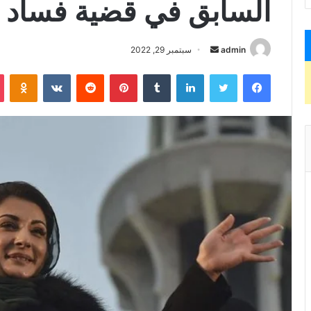
السابق في قضية فساد
admin
أ
سبتمبر 29, 2022
ر
فيسبوك
تويتر
لينكدإن
‏Tumblr
بينتيريست
‏Reddit
‏VKontakte
Odnoklassniki
س
ل
ب
ر
ي
د
ا
إ
ل
ك
ت
ر
و
ن