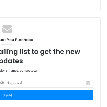
ع
ا
ل
و
ي
ب
uct You Purchase
iling list to get the new
pdates!
lor sit amet, consectetur.
أ
د
خ
ل
ب
ر