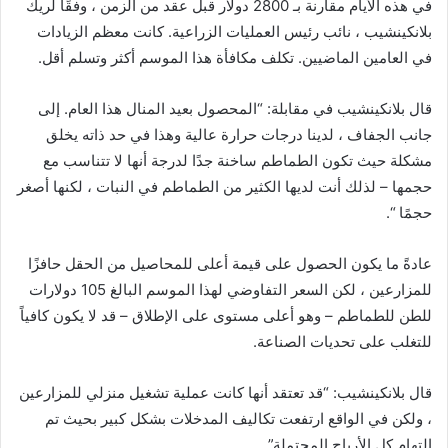
في هذه الأيام مقارنة بـ 2800 دولار قبل عقد من الزمن ، وفقًا لريك
بلانكينشيب ، نائب رئيس العمليات الزراعية. كانت معظم الزيادات
في العامين الماضيين. تكلف مكافأة هذا الموسم أكثر وتسلم أقل.
قال بلانكينشيب في مقابلة: “المحصول بعيد المنال هذا العام. إلى
جانب الجفاف ، لدينا درجات حرارة عالية وهذا في حد ذاته يخلق
مشكلة حيث تكون الطماطم ساخنة جدًا لدرجة أنها لا تتناسب مع
حجمها – لذلك أنت لديها الكثير من الطماطم في النبات ، لكنها أصغر
حجمًا “.
عادةً ما يكون الحصول على قيمة أعلى للمحاصيل من الحقل حافزًا
للمزارعين ، لكن السعر التفاوضي لهذا الموسم البالغ 105 دولارات
للطن للطماطم – وهو أعلى مستوى على الإطلاق – قد لا يكون كافياً
للتغلب على تحديات الصناعة.
قال بلانكينشيب: “قد تعتقد أنها كانت عملية تشغيل منزلي للمزارعين
، ولكن في الواقع ارتفعت تكاليف المدخلات بشكل كبير بحيث تم
التهام كل الأرباح المحتملة”.