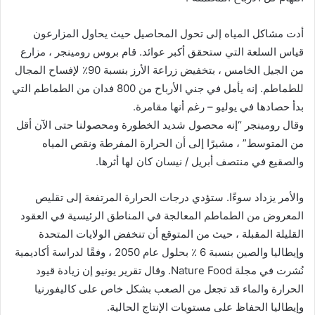
أدت مشاكل المياه إلى تحول المحاصيل حيث يحاول المزارعون
قياس السلعة التي ستحقق أكبر عوائد. قام بروس رومينجر ، مزارع
من الجيل الخامس ، بتخفيض زراعة الأرز بنسبة 90٪ لإفساح المجال
للطماطم. إنه يأمل في جني الأرباح من 800 فدان من الطماطم التي
بدأ حصادها في يوليو – رغم أنها مقامرة.
وقال رومينجر “إنه محصول شديد الخطورة ومحصولنا حتى الآن أقل
من المتوسط” ، مشيرًا إلى أن الحرارة المفرطة ونقص المياه
والصقيع في منتصف أبريل / نيسان كان لها أثرها.
والأمر يزداد سوءًا. ستؤدي درجات الحرارة المرتفعة إلى تقليص
المعروض من الطماطم المعالجة في المناطق الرئيسية في العقود
القليلة المقبلة ، حيث من المتوقع أن تنخفض الولايات المتحدة
وإيطاليا والصين بنسبة 6 ٪ بحلول عام 2050 ، وفقًا لدراسة أكاديمية
نُشرت في مجلة Nature Food. وقال تقرير يونيو إن زيادة قيود
الحرارة والماء قد تجعل من الصعب بشكل خاص على كاليفورنيا
وإيطاليا الحفاظ على مستويات الإنتاج الحالية.