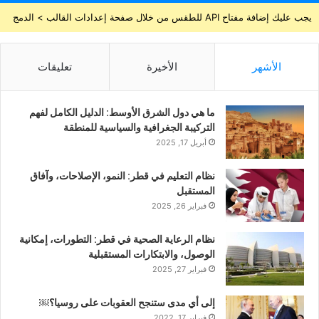
يجب عليك إضافة مفتاح API للطقس من خلال صفحة إعدادات القالب > الدمج
الأشهر
الأخيرة
تعليقات
ما هي دول الشرق الأوسط: الدليل الكامل لفهم
التركيبة الجغرافية والسياسية للمنطقة
أبريل 17, 2025
نظام التعليم في قطر: النمو، الإصلاحات، وآفاق
المستقبل
فبراير 26, 2025
نظام الرعاية الصحية في قطر: التطورات، إمكانية
الوصول، والابتكارات المستقبلية
فبراير 27, 2025
إلى أي مدى ستنجح العقوبات على روسيا؟￼
فبراير 17, 2022