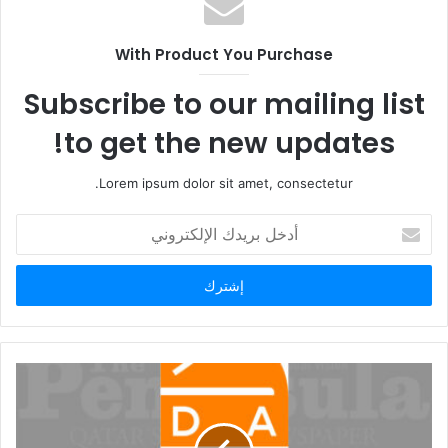
ا
ل
With Product You Purchase
و
ي
Subscribe to our mailing list
ب
to get the new updates!
Lorem ipsum dolor sit amet, consectetur.
أ
د
خ
ل
ب
ر
ي
د
ك
ا
ل