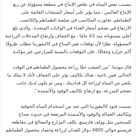
يتسبب نقص المياه في تقلص الإنتاج في منطقة مسؤولة عن ربع
الإنتاج العالمي ، مما يؤثر على أسعار المنتجات القائمة على
الطماطم. تجاوزت المكاسب في صلصة الطماطم والكاتشب
الارتفاع في تضخم أسعار الغذاء في الولايات المتحدة ، والذي بلغ
أعلى مستوياته منذ 43 عامًا ، مع الجفاف وارتفاع المدخلات الزراعية
المسؤولة. نظرًا لأن توقعات تغير المناخ في كاليفورنيا تتطلب ظروفًا
أكثر حرارة وجفافًا ، فإن التوقعات بالنسبة للمزارعين غير مؤكدة.
قال مونتنا: “من الصعب حقًا زراعة محصول الطماطم في الوقت
الحالي. فمن ناحية ، هناك تكاليف تؤثر على الجفاف لأنك لا تملك ما
يكفي من المياه لزراعة كل فدادينك ، ومن ثم يكون لديك جانب
تضخم المزرعة. مع ارتفاع تكاليف الوقود والأسمدة “.
تسببت قيود كاليفورنيا التي تحد من استخدام المياه الجوفية
وتكاليف العمالة والوقود والأسمدة المرتفعة في حدوث صداع
للمنتجين مثل وولف فارمينغ. يكلف المزارع والمعالج في مقاطعة
فريسنو حوالي 4800 دولار للفدان لزراعة وحصاد محصول الطماطم