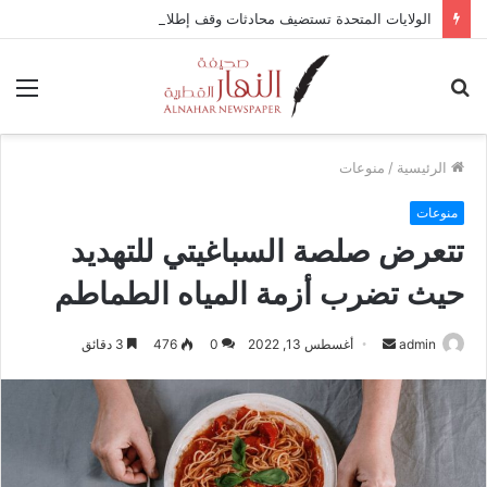
الولايات المتحدة تستضيف محادثات وقف إطلاق النار في غزة مع قطر وتركيا ومصر
بحث
الق
عن
الرئيسية
/
منوعات
منوعات
تتعرض صلصة السباغيتي للتهديد
حيث تضرب أزمة المياه الطماطم
admin
أ
أغسطس 13, 2022
0
476
3 دقائق
ر
س
ل
ب
ر