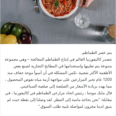
ي
د
ا
إ
ل
ك
ت
ر
يتم عصر الطماطم.
و
تتصدر كاليفورنيا العالم في إنتاج الطماطم المعالجة – وهي مجموعة
ن
متنوعة يتم تعليبها واستخدامها في المطابخ التجارية لصنع بعض
ي
ا
الأطعمة الأكثر شعبية. تكمن المشكلة في أن أسوأ موجة جفاف منذ
1200 عام تجبر المزارعين على مواجهة أزمة مياه تقوض المحصول ،
مما يهدد بزيادة الأسعار من الصلصة إلى صلصة السباغيتي.
قال مايك مونتنا ، رئيس اتحاد مزارعي الطماطم في كاليفورنيا ، في
مقابلة: “نحن بحاجة ماسة إلى المطر. لقد وصلنا إلى نقطة حيث لم
يتبق لدينا مخزون لمواصلة تلبية طلب السوق.”