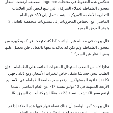
تنعكس هذه الضغوط في منتجات Ingomar المصنعة. ارتفعت أسعار
معجون الطماطم لعملاء الشركة ، التي تبيع لبعض أكبر العلامات
التجارية للأطعمة الأمريكية ، بنسبة تصل إلى 80٪ عن العام
الماضي. مع انخفاض المخزونات إلى مستويات منخفضة للغاية ، لا
يتوفر العرض للجميع.
قال بروت في مقابلة عبر الهاتف: “إذا كنت تبحث عن كمية كبيرة من
معجون الطماطم ولم تكن قد تعاقدت معها بالفعل ، فلن تحصل عليها
بغض النظر عن السعر”. “
نظرًا لأنه من الصعب استبدال المنتجات القائمة على الطماطم ، فإن
الطلب ليس حساسًا بشكل خاص لتغيرات الأسعار. ومع ذلك ، فهي
تكلفة إضافية للمستهلكين. ارتفع سعر صلصة الطماطم في الأسابيع
الأربعة المنتهية في 10 يوليو بنسبة 17٪ عن العام الماضي ، بينما
ارتفع سعر الكاتشب بنسبة 23٪ ، وفقًا لشركة أبحاث السوق IRI.
قال بروت: “من الواضح أن هناك نقطة تنهار فيها هذه العلاقة إذا تم
تسعير البيتزا المجمدة وصلصة المعكرونة وغيرها من العناصر