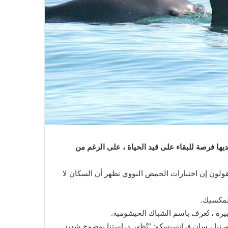
ديها فرصة للبقاء على قيد الحياة ، على الرغم من
يقولون إن اختبارات الحمض النووي تظهر أن السكان لا
لمكسيك.
بيرة ، تُعرف باسم الشباك الخيشومية.
ورنيا ، سان فرانسيسكو: “تُظهر دراستنا بوضوح شديد