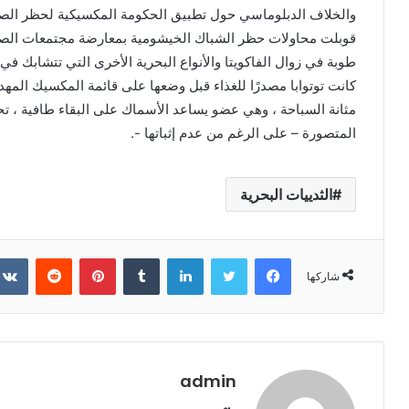
والخلاف الدبلوماسي حول تطبيق الحكومة المكسيكية لحظر الصي
قوبلت محاولات حظر الشباك الخيشومية بمعارضة مجتمعات الص
طوبة في زوال الفاكويتا والأنواع البحرية الأخرى التي تتشابك في
كانت توتوابا مصدرًا للغذاء قبل وضعها على قائمة المكسيك المهد
مثانة السباحة ، وهي عضو يساعد الأسماك على البقاء طافية ، ت
المتصورة – على الرغم من عدم إثباتها -.
الثدييات البحرية
فيسبوك
تويتر
لينكدإن
‏Tumblr
بينتيريست
‏Reddit
شاركها
admin