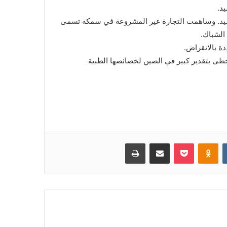
د.
يد. وساهمت التجارة غير المشروعة في سمكة تسمى
 الشباك.
دة بالانقراض.
حظى بتقدير كبير في الصين لخصائصها الطبية
‏VKontakte
Odnoklassniki
بوكيت
مشاركة عبر البريد
طباعة