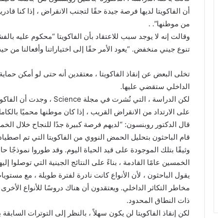
أن الفاكويتا لديها فرصة جيدة حقًا لتجنب الانقراض ، إذا كنا قاد
من موطنها”. .
وقالت إنه لا يوجد سبب للاعتقاد بأن الفاكويتا “محكوم عليه بال
تنوع جيني منخفض. “يعود الأمر حقًا إلى اختياراتنا وأفعالنا من ح
تخلى البعض عن إنقاذ الفاكويتا ، معتقدين أنه حتى لو أمكن حماية 
الداخلي ستقضي عليها.
لكن الدراسة ، التي نُشرت في
على الارتداد من الانقراض القريب ، إذا كان موطنها محميًا بالكام
قال الدكتور روبنسون: “لديهم فرصة كبيرة جدًا للنجاح خلال الخمس
وثيقًا بتلك الموجودة على قيد الحياة اليوم. وقد طوروا نموذجًا حاسو
الخمسين عامًا القادمة ، بناءً على النتائج الجينية التي توصلوا إليها
يقول الباحثون ، لأن الأنواع كانت نادرة لفترة طويلة ، مع مستو
مخاطر التكاثر الداخلي. ويعتقدون أن هناك دروسًا للأنواع الأخرى
ذات النطاق المحدود.
لكن إنقاذ الفاكويتا لن يكون سهلاً ، بالنظر إلى التوترات السابقة