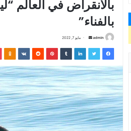
بالانقراض في العالم “ل
بالفناء”
admin
أ
مايو 7, 2022
ر
فيسبوك
تويتر
لينكدإن
‏Tumblr
بينتيريست
‏Reddit
‏VKontakte
Odnoklassniki
س
ل
ب
ر
ي
د
ا
إ
ل
ك
ت
ر