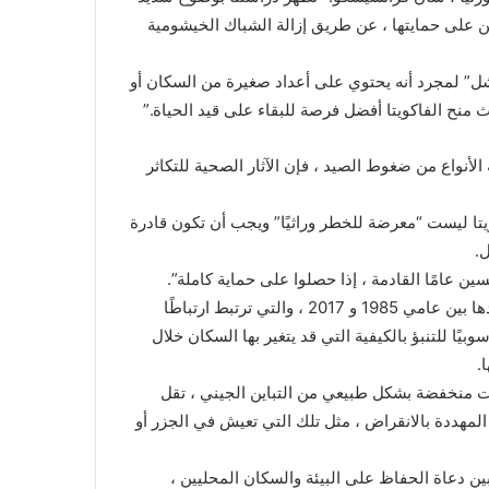
رين على حمايتها ، عن طريق إزالة الشباك الخيشومية
فشل” لمجرد أنه يحتوي على أعداد صغيرة من السكان أو
يث منح الفاكويتا أفضل فرصة للبقاء على قيد الحياة.”
الأنواع من ضغوط الصيد ، فإن الآثار الصحية للتكاثر
 مجلة Science ، وجدت أن الفاكويتا ليست “معرضة للخطر وراثيًا” ويجب أن تكون قادرة
ل.
ين عامًا القادمة ، إذا حصلوا على حماية كاملة”.
قام الباحثون بتحليل الحمض النووي من الفاكويتا التي تم اصطيادها بين عامي 1985 و 2017 ، والتي ترتبط ارتباطًا
بيًا للتنبؤ بالكيفية التي قد يتغير بها السكان خلال
.
يات منخفضة بشكل طبيعي من التباين الجيني ، تقل
 المهددة بالانقراض ، مثل تلك التي تعيش في الجزر أو
 بين دعاة الحفاظ على البيئة والسكان المحليين ،