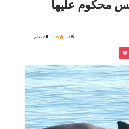
يس محكوم عليها
0
509
2 دقائق
بوكيت