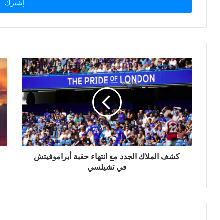
ل
ب
ر
ي
د
ك
ا
ل
إ
ل
ك
ت
ر
و
ن
كشف الملاك الجدد مع انتهاء حقبة أبراموفيتش
ي
في تشيلسي