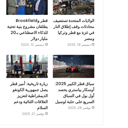
الولايات المتحدة تستضيف
قطر وBrookfield
محادثات وقف إطلاق النار
يطلقان مشروع بنية تحتية
في غزة مع قطر وتركيا
للذكاء الاصطناعي بـ20
ومصر
مليار دولار
ديسمبر 19, 2025
ديسمبر 12, 2025
سباق قطر الكبير 2025:
زيارة تاريخية: أمير قطر
أوسكار بياستري يحصد
يصل جمهورية الكونغو
أول بول في السباق
الديمقراطية لتعزيز
السريع على حلبة لوسيل
العلاقات الثنائية ودعم
السلام
نوفمبر 28, 2025
نوفمبر 21, 2025