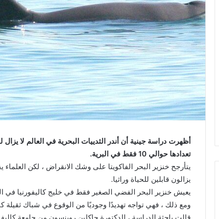
و
ن
ي
ا
أظهرت دراسة جينية أن أندر الثدييات البحرية في العالم لا يزال ل
تعدادها حوالي 10 فقط في البرية.
يتأرجح خنزير البحر الفاكويتا على وشك الانقراض ، لكن العلماء 
يزالون قابلين للحياة وراثيا.
يعيش خنزير البحر الفضي الصغير فقط في خليج كاليفورنيا في ا
ومع ذلك ، فهي تواجه تهديدًا وجوديًا من الوقوع في شباك ثقيلة ك
قالت باحثة الدراسة ، الدكتورة جاكلين روبنسون من جامعة كاليف