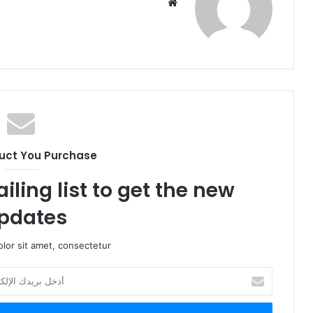
م
و
ق
ع
ا
ل
و
ي
ب
uct You Purchase
iling list to get the new
pdates!
lor sit amet, consectetur.
أ
د
خ