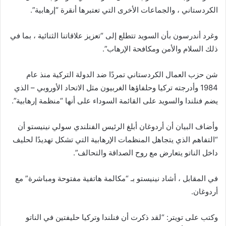
الكردستاني ، والجماعات الأخرى التي تعتبرها أنقرة “إرهابية”.
وغرد أندرسون بأن السويد تتطلع إلى “تعزيز علاقاتنا الثنائية ، بما في
ذلك السلام والأمن ومكافحة الإرهاب”.
شن حزب العمال الكردستاني تمردًا ضد الدولة التركية منذ عام
1984 وأدرجته تركيا وحلفاؤها الغربيون مثل الاتحاد الأوروبي – الذي
يضم فنلندا والسويد على القائمة السوداء على أنها “منظمة إرهابية”.
وأضاف البيان أن أردوغان أبلغ الرئيس الفنلندي سولي نينيستو أن
“التفاهم الذي يتجاهل المنظمات الإرهابية التي تشكل تهديدًا لحليف
داخل الناتو يتعارض مع روح الصداقة والتحالف”.
في المقابل ، أشاد نينيستو بـ “مكالمة هاتفية مفتوحة ومباشرة” مع
أردوغان.
وكتب على تويتر: “لقد ذكرت أن فنلندا وتركيا حليفتين في الناتو