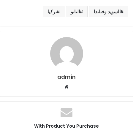
السويد وفنلندا
الناتو
تركيا
admin
م
و
ق
ع
ا
ل
With Product You Purchase
و