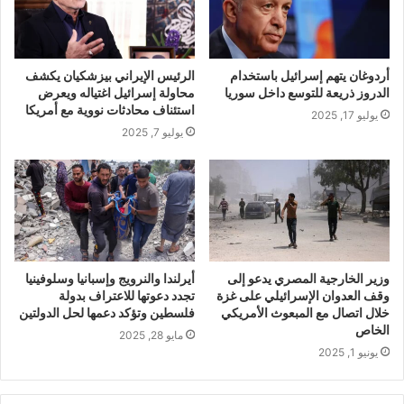
أردوغان يتهم إسرائيل باستخدام
الرئيس الإيراني بيزشكيان يكشف
الدروز ذريعة للتوسع داخل سوريا
محاولة إسرائيل اغتياله ويعرض
استئناف محادثات نووية مع أمريكا
يوليو 17, 2025
يوليو 7, 2025
وزير الخارجية المصري يدعو إلى
أيرلندا والنرويج وإسبانيا وسلوفينيا
وقف العدوان الإسرائيلي على غزة
تجدد دعوتها للاعتراف بدولة
خلال اتصال مع المبعوث الأمريكي
فلسطين وتؤكد دعمها لحل الدولتين
الخاص
مايو 28, 2025
يونيو 1, 2025