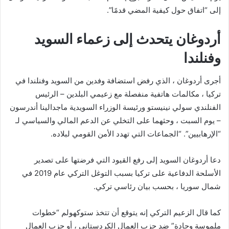
إلى “اتفاق حول كيفية المضي قدمًا”.
أردوغان يتحدث إلى زعماء السويد
وفنلندا
أجرى أردوغان ، الذي رفض استضافة وفدين من السويد وفنلندا في
تركيا ، مكالمات هاتفية منفصلة مع زعيمي البلدين – الرئيس
الفنلندي سولي نينيستو ورئيسة الوزراء السويدية ماجدالينا أندرسون
– يوم السبت ، وحثهما على التخلي عن الدعم المالي والسياسي لـ
“الإرهابيين”. “الجماعات التي تهدد الأمن القومي لبلاده.
دعا أردوغان السويد إلى رفع القيود التي فرضتها على تصدير
الأسلحة الدفاعية على تركيا بسبب التوغل التركي عام 2019 في
شمال سوريا ، بحسب بيان رئاسي تركي.
كما قال الزعيم التركي إنه يتوقع أن تتخذ ستوكهولم “خطوات
ملموسة وجادة” ضد حزب العمال الكردستاني ، أو حزب العمال