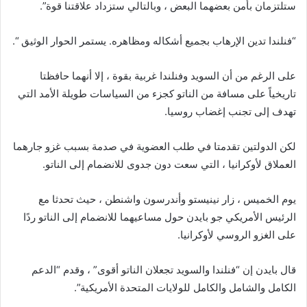
ستلتزمان بأمن بعضهما البعض ، وبالتالي ستزداد علاقتنا قوة”.
“فنلندا تدين الإرهاب بجميع أشكاله ومظاهره. يستمر الحوار الوثيق “.
على الرغم من أن السويد وفنلندا غربية بقوة ، إلا أنهما حافظتا
تاريخياً على مسافة من الناتو كجزء من السياسات طويلة الأمد التي
تهدف إلى تجنب إغضاب روسيا.
لكن الدولتين تقدمتا في طلب العضوية في صدمة بسبب غزو جارهما
العملاق لأوكرانيا ، التي سعت دون جدوى للانضمام إلى الناتو.
يوم الخميس ، زار نينيستو وأندرسون واشنطن ، حيث تحدثا مع
الرئيس الأمريكي جو بايدن حول مساعيهما للانضمام إلى الناتو ردًا
على الغزو الروسي لأوكرانيا.
قال بايدن إن “فنلندا والسويد تجعلان الناتو أقوى” ، وقدم “الدعم
الكامل والشامل والكامل للولايات المتحدة الأمريكية”.