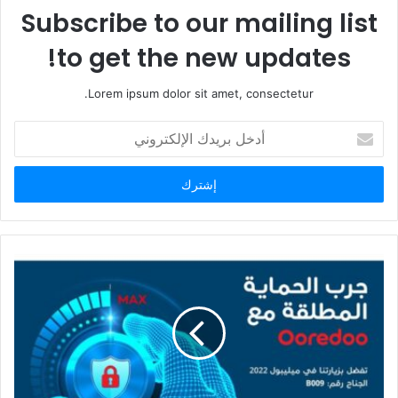
ي
Subscribe to our mailing list
ب
to get the new updates!
Lorem ipsum dolor sit amet, consectetur.
أ
د
خ
ل
ب
ر
ي
د
ك
ا
ل
إ
ل
ك
ت