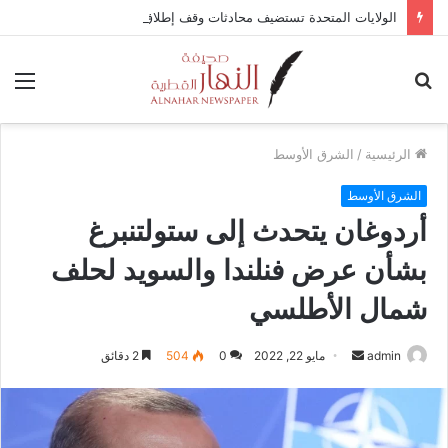
الولايات المتحدة تستضيف محادثات وقف إطلاق النار في غزة مع قطر وتركيا ومصر
بحث
الق
عن
الرئيسية
/
الشرق الأوسط
الشرق الأوسط
أردوغان يتحدث إلى ستولتنبرغ
بشأن عرض فنلندا والسويد لحلف
شمال الأطلسي
admin
أ
مايو 22, 2022
0
504
2 دقائق
ر
س
ل