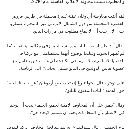
والمطلوب بسبب محاولة الانقلاب الفاشلة عام 2016.
ن
لقد ألقت معارضة أردوغان عقبة كبيرة محتملة في طريق عروض
ه
العضوية المحتملة من دول الشمال الأوروبي غير المنحازة عسكريا
ا
حتى الآن حيث أن الإجماع مطلوب في قرارات الناتو.
ي
وقال أردوغان لرئيس الناتو ينس ستولتنبرغ في مكالمة هاتفية ، “ما
ة
لم تُظهر السويد وفنلندا بوضوح أنهما ستتضامنان مع تركيا في
ا
القضايا الأساسية ، لا سيما في مكافحة الإرهاب ، فلن نتعامل مع
ل
عضوية هاتين الدولتين في الناتو بشكل إيجابي”. الى الرئاسة.
ق
ا
على تويتر ، قال ستولتنبرغ إنه تحدث مع أردوغان “عن حليفنا القيم”
ئ
حول أهمية “الباب المفتوح للناتو”.
م
ة
وقال “نتفق على أن المخاوف الأمنية لجميع الحلفاء يجب أن تؤخذ
في الاعتبار وأن المحادثات يجب أن تستمر لإيجاد حل”.
يوم الخميس ، قال ستولتنبرغ إنه تتم معالجة “مخاوف” تركيا للتوصل