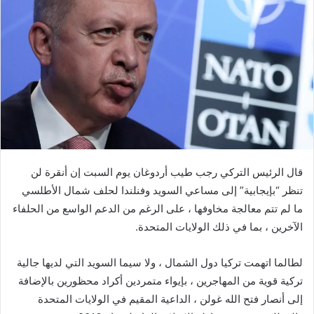
ب
ر
ي
د
ا
إ
ل
ك
ت
ر
قال الرئيس التركي رجب طيب أردوغان يوم السبت إن أنقرة لن
و
ن
تنظر “بإيجابية” إلى مساعي السويد وفنلندا لحلف شمال الأطلسي
ي
ما لم تتم معالجة مخاوفها ، على الرغم من الدعم الواسع من الحلفاء
ا
الآخرين ، بما في ذلك الولايات المتحدة.
لطالما اتهمت تركيا دول الشمال ، ولا سيما السويد التي لديها جالية
تركية قوية من المهاجرين ، بإيواء متمردين أكراد محظورين بالإضافة
إلى أنصار فتح الله غولن ، الداعية المقيم في الولايات المتحدة