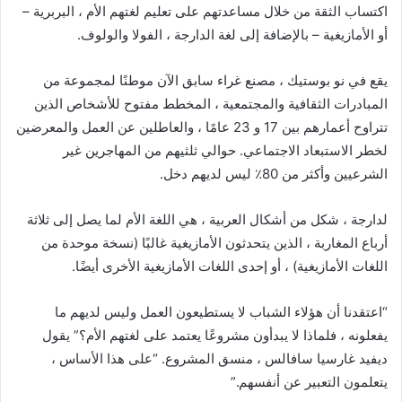
اكتساب الثقة من خلال مساعدتهم على تعليم لغتهم الأم ، البربرية –
أو الأمازيغية – بالإضافة إلى لغة الدارجة ، الفولا والولوف.
يقع في نو بوستيك ، مصنع غراء سابق الآن موطنًا لمجموعة من
المبادرات الثقافية والمجتمعية ، المخطط مفتوح للأشخاص الذين
تتراوح أعمارهم بين 17 و 23 عامًا ، والعاطلين عن العمل والمعرضين
لخطر الاستبعاد الاجتماعي. حوالي ثلثيهم من المهاجرين غير
الشرعيين وأكثر من 80٪ ليس لديهم دخل.
لدارجة ، شكل من أشكال العربية ، هي اللغة الأم لما يصل إلى ثلاثة
أرباع المغاربة ، الذين يتحدثون الأمازيغية غالبًا (نسخة موحدة من
اللغات الأمازيغية) ، أو إحدى اللغات الأمازيغية الأخرى أيضًا.
“اعتقدنا أن هؤلاء الشباب لا يستطيعون العمل وليس لديهم ما
يفعلونه ، فلماذا لا يبدأون مشروعًا يعتمد على لغتهم الأم؟” يقول
ديفيد غارسيا سافالس ، منسق المشروع. “على هذا الأساس ،
يتعلمون التعبير عن أنفسهم.”