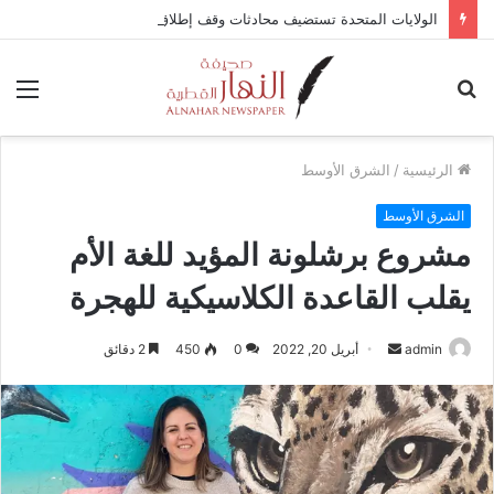
الولايات المتحدة تستضيف محادثات وقف إطلاق النار في غزة مع قطر وتركيا ومصر
بحث
الق
عن
الرئيسية
/
الشرق الأوسط
الشرق الأوسط
مشروع برشلونة المؤيد للغة الأم
يقلب القاعدة الكلاسيكية للهجرة
admin
أ
أبريل 20, 2022
0
450
2 دقائق
ر
س
ل
ب
ر