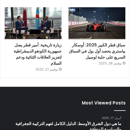
سباق قطر الكبير 2025: أوسكار
زيارة تاريخية: أمير قطر يصل
بياستري يحصد أول بول في السباق
جمهورية الكونغو الديمقراطية
السريع على حلبة لوسيل
لتعزيز العلاقات الثنائية ودعم
السلام
نوفمبر 28, 2025
نوفمبر 21, 2025
Most Viewed Posts
أبريل 17, 2025
ما هي دول الشرق الأوسط: الدليل الكامل لفهم التركيبة الجغرافية
والسياسية للمنطقة