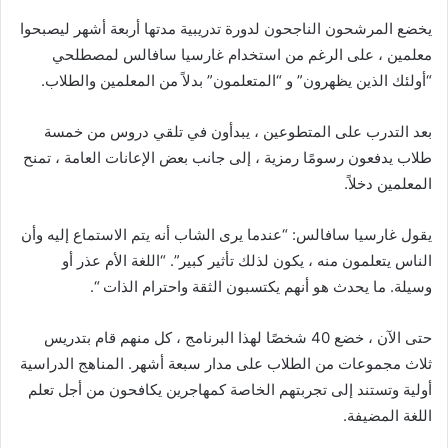
يخضع المرشحون الناجحون لدورة تدريبية مدتها أربعة أشهر ليصبحوا
معلمين ، على الرغم من استخدام غارسيا سافالس لمصطلحي
“أولئك الذين يظهرون” و “المتعلمون” بدلاً من المعلمين والطلاب.
بعد التدرب على المتطوعين ، يبدأون في تلقي دروس من خمسة
طلاب يدفعون رسومًا رمزية ، إلى جانب بعض الإعانات العامة ، تمنح
المعلمين دخلاً.
يقول غارسيا سافالس: “عندما يرى الشاب أنه يتم الاستماع إليه وأن
الناس يتعلمون منه ، يكون لذلك تأثير كبير”. “اللغة الأم عذر أو
وسيلة. ما يحدث هو أنهم يكتسبون الثقة واحترام الذات “.
حتى الآن ، خضع 40 شخصًا لهذا البرنامج ، كل منهم قام بتدريس
ثلاث مجموعات من الطلاب على مدار سبعة أشهر. المناهج الدراسية
أولية وتستند إلى تجربتهم الخاصة كمهاجرين يكافحون من أجل تعلم
اللغة المضيفة.