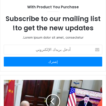
ل
With Product You Purchase
و
ي
Subscribe to our mailing list
ب
to get the new updates!
Lorem ipsum dolor sit amet, consectetur.
أ
د
خ
ل
ب
ر
ي
د
ك
ا
ل
إ