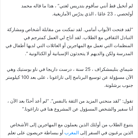
لم أتخيل قط أنني سأقوم بتدريس لغتي” ، هذا ما قاله محمد
أولحصي ، 23 عامًا ، الذي يدرّس الأمازيغية.
“لقد فتحت الأبواب أمامي. لقد تمكنت من مقابلة أشخاص ومشاركة
التبادل الثقافي مع الطلاب. لقد أتاح لي العمل كمترجم في
المنظمات التي تعمل مع المهاجرين أو العائلات التي لديها أطفال في
المدرسة ولكن والديهم لا يتحدثون الإسبانية أو الكتالونية “.
شيماي بنليمشكراف ، 25 سنة ، درست داريجا في ناو بوستيك وهي
الآن مسؤولة عن توسيع البرنامج إلى تاراغونا ، على بعد 100 كيلومتر
جنوب برشلونة.
تقول: “لقد منحني المزيد من الثقة بالنفس”. “لم أعد أحدًا بعد الآن ،
أنا سفير والشخص المسؤول عن المشروع هنا في تاراغونا.”
يتنوع الطلاب من أولئك الذين يعملون مع المهاجرين إلى الأشخاص
الذين يرغبون في السفر إلى
المغرب
أو ببساطة حريصون على تعلم