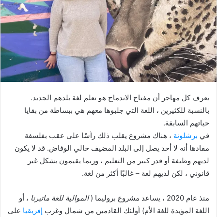
ي
د
ا
إ
ل
ك
ت
ر
يعرف كل مهاجر أن مفتاح الاندماج هو تعلم لغة بلدهم الجديد.
و
بالنسبة للكثيرين ، اللغة التي جلبوها معهم هي ببساطة من بقايا
ن
حياتهم السابقة.
ي
ا
في
برشلونة
، هناك مشروع يقلب ذلك رأسًا على عقب بفلسفة
مفادها أنه لا أحد يصل إلى البلد المضيف خالي الوفاض. قد لا يكون
لديهم وظيفة أو قدر كبير من التعليم ، وربما يقيمون بشكل غير
قانوني ، لكن لديهم لغة – غالبًا أكثر من لغة.
منذ عام 2020 ، يساعد مشروع بروليما (
الموالية للغة ماتيرنا
، أو
اللغة المؤيدة للغة الأم) أولئك القادمين من شمال وغرب
إفريقيا
على