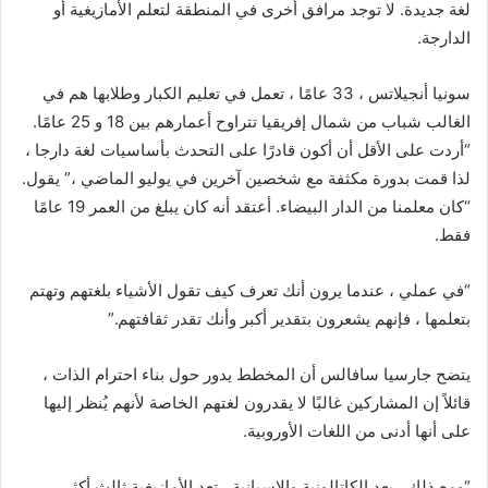
لغة جديدة. لا توجد مرافق أخرى في المنطقة لتعلم الأمازيغية أو
الدارجة.
سونيا أنجيلاتس ، 33 عامًا ، تعمل في تعليم الكبار وطلابها هم في
الغالب شباب من شمال إفريقيا تتراوح أعمارهم بين 18 و 25 عامًا.
“أردت على الأقل أن أكون قادرًا على التحدث بأساسيات لغة دارجا ،
لذا قمت بدورة مكثفة مع شخصين آخرين في يوليو الماضي ،” يقول.
“كان معلمنا من الدار البيضاء. أعتقد أنه كان يبلغ من العمر 19 عامًا
فقط.
“في عملي ، عندما يرون أنك تعرف كيف تقول الأشياء بلغتهم وتهتم
بتعلمها ، فإنهم يشعرون بتقدير أكبر وأنك تقدر ثقافتهم.”
يتضح جارسيا سافالس أن المخطط يدور حول بناء احترام الذات ،
قائلاً إن المشاركين غالبًا لا يقدرون لغتهم الخاصة لأنهم يُنظر إليها
على أنها أدنى من اللغات الأوروبية.
“ومع ذلك ، بعد الكاتالونية والإسبانية ، تعد الأمازيغية ثالث أكثر