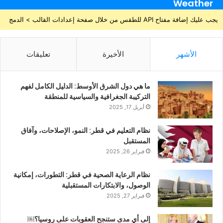
Weather
يجب عليك إضافة مفتاح API للطقس من خلال صفحة إعدادات القالب > الدمج
الأشهر
الأخيرة
تعليقات
ما هي دول الشرق الأوسط: الدليل الكامل لفهم
التركيبة الجغرافية والسياسية للمنطقة
أبريل 17, 2025
نظام التعليم في قطر: النمو، الإصلاحات، وآفاق
المستقبل
فبراير 26, 2025
نظام الرعاية الصحية في قطر: التطورات، إمكانية
الوصول، والابتكارات المستقبلية
فبراير 27, 2025
إلى أي مدى ستنجح العقوبات على روسيا؟￼