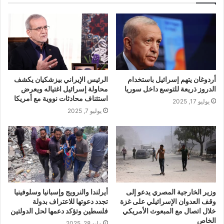
أردوغان يتهم إسرائيل باستخدام
الرئيس الإيراني بيزشكيان يكشف
الدروز ذريعة للتوسع داخل سوريا
محاولة إسرائيل اغتياله ويعرض
استئناف محادثات نووية مع أمريكا
يوليو 17, 2025
يوليو 7, 2025
وزير الخارجية المصري يدعو إلى
أيرلندا والنرويج وإسبانيا وسلوفينيا
وقف العدوان الإسرائيلي على غزة
تجدد دعوتها للاعتراف بدولة
خلال اتصال مع المبعوث الأمريكي
فلسطين وتؤكد دعمها لحل الدولتين
الخاص
مايو 28, 2025