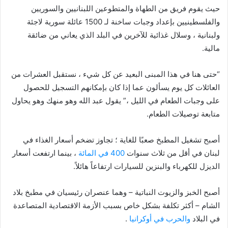
حيث يقوم فريق من الطهاة والمتطوعين اللبنانيين والسوريين
والفلسطينيين بإعداد وجبات ساخنة لـ 1500 عائلة سورية لاجئة
ولبنانية ، وسلال غذائية للآخرين في البلد الذي يعاني من ضائقة
مالية.
“حتى هنا في هذا المبنى البعيد عن كل شيء ، نستقبل العشرات من
العائلات كل يوم يسألون عما إذا كان بإمكانهم التسجيل للحصول
على وجبات الطعام في الليل ،” يقول عبد الله وهو منهك وهو يحاول
متابعة توصيلات الطعام.
أصبح تشغيل المطبخ صعبًا للغاية ؛ تجاوز تضخم أسعار الغذاء في
لبنان في أقل من ثلاث سنوات
400 في المائة
، بينما ارتفعت أسعار
الديزل للكهرباء والبنزين للسيارات ارتفاعاً هائلاً.
أصبح الخبز والزيوت النباتية – وهما عنصران رئيسيان في مطبخ بلاد
الشام – أكثر تكلفة بشكل خاص بسبب الأزمة الاقتصادية المتصاعدة
في البلاد
والحرب في أوكرانيا
.