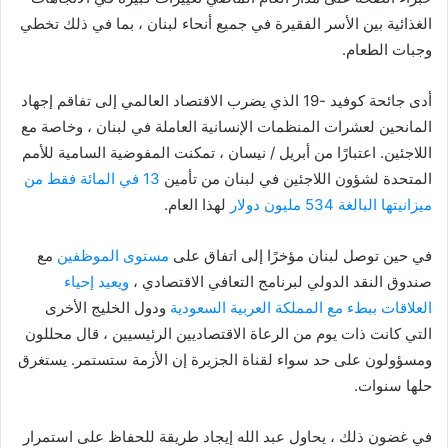
الغذائية بين الأسر الفقيرة في جميع أنحاء لبنان ، بما في ذلك تخطي
وجبات الطعام.
أدى جائحة كوفيد -19 الذي يضرب الاقتصاد العالمي إلى تفاقم إجهاد
المانحين لعشرات المنظمات الإنسانية العاملة في لبنان ، وخاصة مع
اللاجئين. اعتبارًا من أبريل / نيسان ، تمكنت المفوضية السامية للأمم
المتحدة لشؤون اللاجئين في لبنان من تأمين
13 في المائة فقط من
ميزانيتها البالغة 534 مليون دولار
لهذا العام.
في حين توصل لبنان مؤخرًا إلى اتفاق على
مستوى الموظفين
مع
صندوق النقد الدولي لبرنامج التعافي الاقتصادي ،
ويعيد إحياء
العلاقات ببطء مع المملكة العربية السعودية
ودول الخليج الأخرى
التي كانت ذات يوم من الرعاة الاقتصاديين الرئيسيين ، قال محللون
ومسؤولون على حد سواء لقناة الجزيرة إن الأزمة ستستمر. يستغرق
حلها سنوات.
في غضون ذلك ، يحاول عبد الله إيجاد طريقة للحفاظ على استمرار