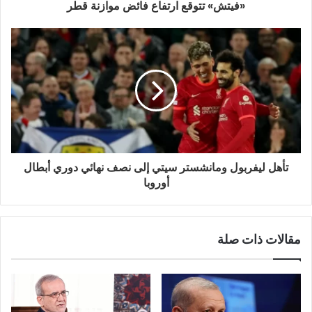
و
«فيتش» تتوقع ارتفاع فائض موازنة قطر
ن
ي
تأهل ليفربول ومانشستر سيتي إلى نصف نهائي دوري أبطال
أوروبا
مقالات ذات صلة