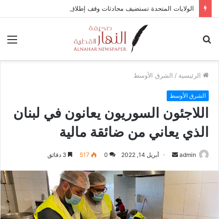
الولايات المتحدة تستضيف محادثات وقف إطلاق النار في غزة مع قطر وتركيا ومصر
بحث
الق
عن
الرئيسية
/
الشرق الأوسط
الشرق الأوسط
اللاجئون السوريون يعانون في لبنان
الذي يعاني من ضائقة مالية
admin
أ
أبريل 14, 2022
0
517
3 دقائق
ر
س
ل
ب
ر