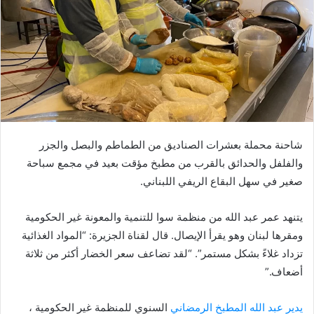
ي
د
ا
إ
ل
ك
ت
ر
شاحنة محملة بعشرات الصناديق من الطماطم والبصل والجزر
و
ن
والفلفل والحدائق بالقرب من مطبخ مؤقت بعيد في مجمع سباحة
ي
صغير في سهل البقاع الريفي اللبناني.
ا
يتنهد عمر عبد الله من منظمة سوا للتنمية والمعونة غير الحكومية
ومقرها لبنان وهو يقرأ الإيصال. قال لقناة الجزيرة: “المواد الغذائية
تزداد غلاءً بشكل مستمر”. “لقد تضاعف سعر الخضار أكثر من ثلاثة
أضعاف.”
يدير عبد الله المطبخ الرمضاني
السنوي للمنظمة غير الحكومية ،