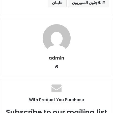
اللاجئون السوريون
لبنان
admin
م
و
ق
ع
ا
ل
With Product You Purchase
و
ي
Subscribe to our mailing list