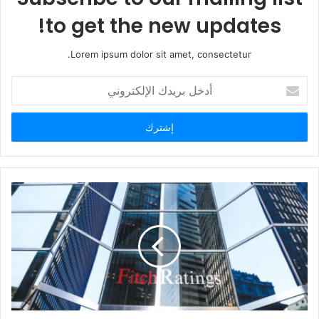
ب
to get the new updates!
Lorem ipsum dolor sit amet, consectetur.
أ
د
خ
ل
ب
ر
ي
د
ك
ا
ل
إ
ل
ك
ت
ر