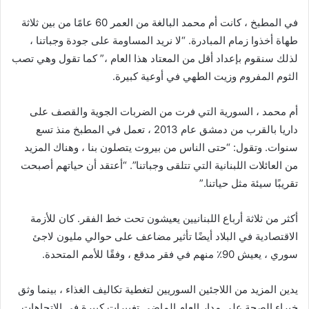
في المطبخ ، كانت أم محمد البالغة من العمر 60 عامًا من بين ثلاثة
طهاة أخذوا زمام المبادرة. “لا نريد المساومة على جودة وجباتنا ،
لذلك سنقوم بإعداد أقل من المعتاد هذا العام ،” كما تقول وهي تصب
الثوم المفروم وزيت الطهي في أوعية كبيرة.
أم محمد ، السورية التي فرت من الضربات الجوية والقصف على
داريا بالقرب من دمشق عام 2013 ، تعمل في المطبخ منذ تسع
سنوات. وتقول: “حتى الناس من بيروت يتصلون بنا ، وهناك المزيد
من العائلات اللبنانية التي تتلقى وجباتنا”. “أعتقد أن حياتهم أصبحت
تقريبًا سيئة مثل حياتنا.”
أكثر من ثلاثة أرباع اللبنانيين يعيشون تحت خط الفقر. كان للأزمة
الاقتصادية في البلاد أيضًا تأثير مضاعف على حوالي مليون لاجئ
سوري ، يعيش 90٪ منهم في فقر مدقع ، وفقًا للأمم المتحدة.
يدين المزيد من اللاجئين السوريين لتغطية تكاليف الغذاء ، بينما وثق
خبراء الصحة على مدار العام الماضي تغييرات كبيرة في الاتجاهات