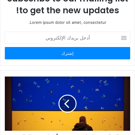
ب
to get the new updates!
Lorem ipsum dolor sit amet, consectetur.
أ
د
خ
ل
ب
ر
ي
د
ك
ا
ل
إ
ل
ك
ت
ر