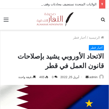
الولايات المتحدة تستضيف محادثات وقف إطلاق النار في غزة مع قطر وتركيا ومصر
بحث
الق
عن
الرئيسية
/
أخبار قطر
أخبار قطر
الاتحاد الأوروبي يشيد بإصلاحات
قانون العمل في قطر
admin
أ
أبريل 25, 2022
0
465
دقيقة واحدة
ر
س
ل
ب
ر