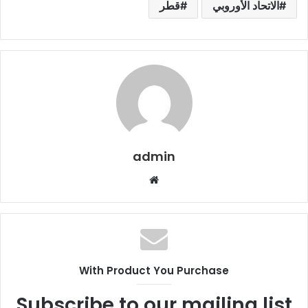
الاتحاد الأوروبي
قطر
admin
م
و
ق
ع
ا
ل
With Product You Purchase
و
ي
Subscribe to our mailing list