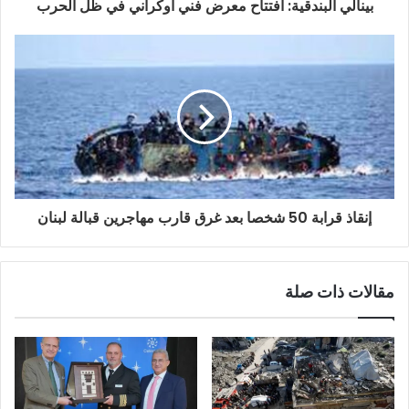
و
بينالي البندقية: افتتاح معرض فني أوكراني في ظل الحرب
ن
ي
إنقاذ قرابة 50 شخصا بعد غرق قارب مهاجرين قبالة لبنان
مقالات ذات صلة