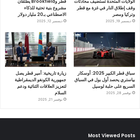
الولايات المتحدة تستضيف محادثات
قطر وBrookfield يطلقان
وقف إطلاق النار في غزة مع قطر
مشروع بنية تحتية للذكاء
وتركيا ومصر
الاصطناعي بـ20 مليار دولار
ديسمبر 19, 2025
ديسمبر 12, 2025
سباق قطر الكبير 2025: أوسكار
زيارة تاريخية: أمير قطر يصل
بياستري يحصد أول بول في السباق
جمهورية الكونغو الديمقراطية
السريع على حلبة لوسيل
لتعزيز العلاقات الثنائية ودعم
السلام
نوفمبر 28, 2025
نوفمبر 21, 2025
Most Viewed Posts