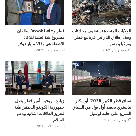
الولايات المتحدة تستضيف محادثات
قطر وBrookfield يطلقان
وقف إطلاق النار في غزة مع قطر
مشروع بنية تحتية للذكاء
وتركيا ومصر
الاصطناعي بـ20 مليار دولار
ديسمبر 19, 2025
ديسمبر 12, 2025
سباق قطر الكبير 2025: أوسكار
زيارة تاريخية: أمير قطر يصل
بياستري يحصد أول بول في السباق
جمهورية الكونغو الديمقراطية
السريع على حلبة لوسيل
لتعزيز العلاقات الثنائية ودعم
السلام
نوفمبر 28, 2025
نوفمبر 21, 2025