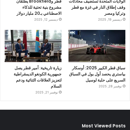
الولايات المتحدة تستضيف محادثات
قطر وBrookfield يطلقان
وقف إطلاق النار في غزة مع قطر
مشروع بنية تحتية للذكاء
وتركيا ومصر
الاصطناعي بـ20 مليار دولار
ديسمبر 19, 2025
ديسمبر 12, 2025
سباق قطر الكبير 2025: أوسكار
زيارة تاريخية: أمير قطر يصل
بياستري يحصد أول بول في السباق
جمهورية الكونغو الديمقراطية
السريع على حلبة لوسيل
لتعزيز العلاقات الثنائية ودعم
السلام
نوفمبر 28, 2025
نوفمبر 21, 2025
Most Viewed Posts