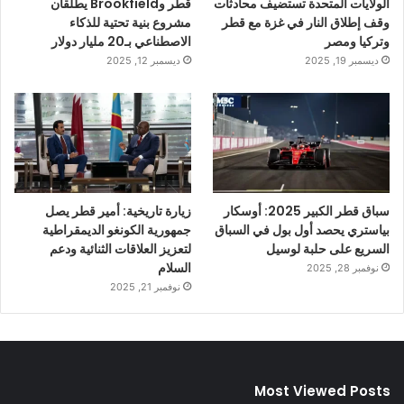
الولايات المتحدة تستضيف محادثات
قطر وBrookfield يطلقان
وقف إطلاق النار في غزة مع قطر
مشروع بنية تحتية للذكاء
وتركيا ومصر
الاصطناعي بـ20 مليار دولار
ديسمبر 19, 2025
ديسمبر 12, 2025
سباق قطر الكبير 2025: أوسكار
زيارة تاريخية: أمير قطر يصل
بياستري يحصد أول بول في السباق
جمهورية الكونغو الديمقراطية
السريع على حلبة لوسيل
لتعزيز العلاقات الثنائية ودعم
السلام
نوفمبر 28, 2025
نوفمبر 21, 2025
Most Viewed Posts