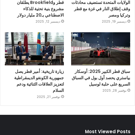
الولايات المتحدة تستضيف محادثات
قطر وBrookfield يطلقان
وقف إطلاق النار في غزة مع قطر
مشروع بنية تحتية للذكاء
وتركيا ومصر
الاصطناعي بـ20 مليار دولار
ديسمبر 19, 2025
ديسمبر 12, 2025
سباق قطر الكبير 2025: أوسكار
زيارة تاريخية: أمير قطر يصل
بياستري يحصد أول بول في السباق
جمهورية الكونغو الديمقراطية
السريع على حلبة لوسيل
لتعزيز العلاقات الثنائية ودعم
السلام
نوفمبر 28, 2025
نوفمبر 21, 2025
Most Viewed Posts