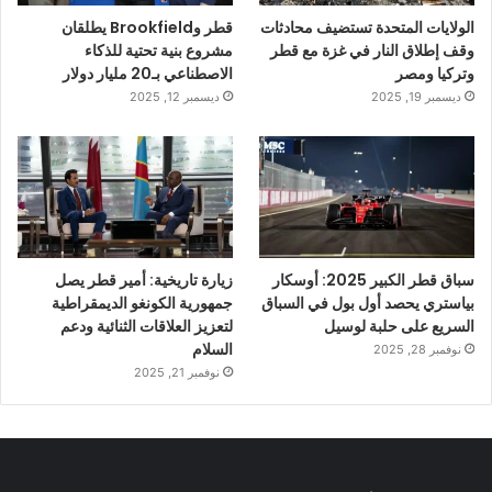
الولايات المتحدة تستضيف محادثات
قطر وBrookfield يطلقان
وقف إطلاق النار في غزة مع قطر
مشروع بنية تحتية للذكاء
وتركيا ومصر
الاصطناعي بـ20 مليار دولار
ديسمبر 19, 2025
ديسمبر 12, 2025
سباق قطر الكبير 2025: أوسكار
زيارة تاريخية: أمير قطر يصل
بياستري يحصد أول بول في السباق
جمهورية الكونغو الديمقراطية
السريع على حلبة لوسيل
لتعزيز العلاقات الثنائية ودعم
السلام
نوفمبر 28, 2025
نوفمبر 21, 2025