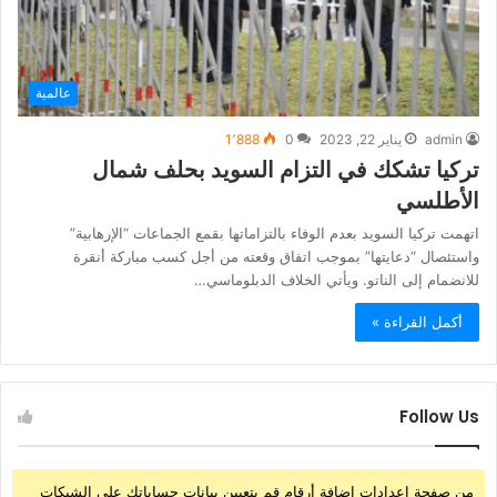
عالمية
admin
يناير 22, 2023
0
1٬888
تركيا تشكك في التزام السويد بحلف شمال
الأطلسي
اتهمت تركيا السويد بعدم الوفاء بالتزاماتها بقمع الجماعات “الإرهابية”
واستئصال “دعايتها” بموجب اتفاق وقعته من أجل كسب مباركة أنقرة
للانضمام إلى الناتو. ويأتي الخلاف الدبلوماسي…
أكمل القراءة »
Follow Us
من صفحة إعدادات إضافة أرقام قم بتعيين بيانات حساباتك على الشبكات