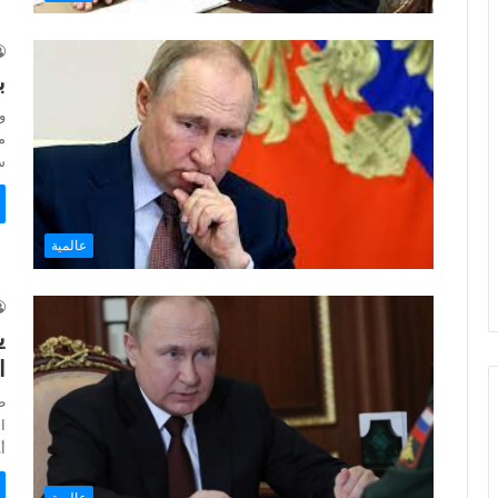
ب
و
م
س
عالمية
ي
ا
ط
ا
أ
عالمية