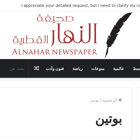
تضيف محادثات وقف إطلاق النار في غزة مع قطر وتركيا ومصر
مقال
وسط
عالمية
منوعات
رياضة
فنون وأدب
عشوائي
الرئيسية
/
بوتين
بوتين