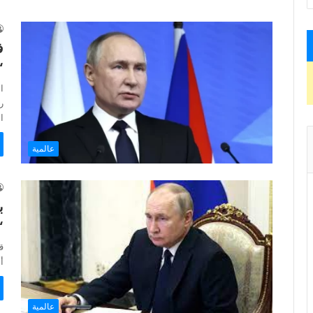
ف
“
ا
ر
ا
عالمية
ب
‘
ق
أ
عالمية