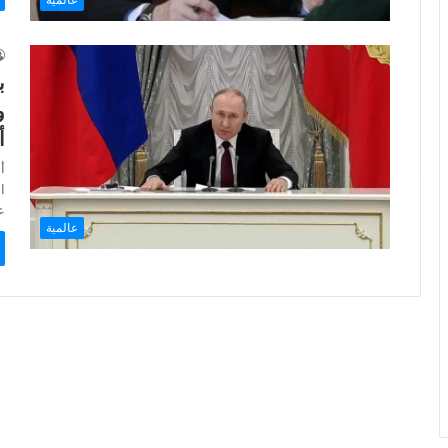
ب
و
أ
أ
ا
ع
عالمية