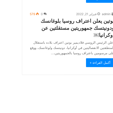
admin
فبراير 21, 2022
0
579
وتين يعلن اعتراف روسيا بلوغانسك
دونيتسك جمهوريتين مستقلتين عن
وكرانيا￼
علن الرئيس الروسي فلاديمير بوتين اعتراف بلاده باستقلال
لمنطقتين الانفصاليتين في أوكرانيا، دونيتسك ولوغانسك، ووقع
لى مرسومين باعتراف روسيا بالجمهوريتين،…
أكمل القراءة »