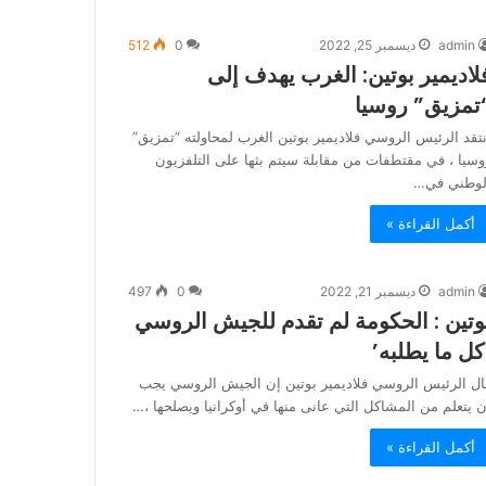
admin
ديسمبر 25, 2022
0
512
لاديمير بوتين: الغرب يهدف إلى
تمزيق” روسيا
نتقد الرئيس الروسي فلاديمير بوتين الغرب لمحاولته “تمزيق”
وسيا ، في مقتطفات من مقابلة سيتم بثها على التلفزيون
لوطني في…
أكمل القراءة »
admin
ديسمبر 21, 2022
0
497
وتين : الحكومة لم تقدم للجيش الروسي
كل ما يطلبه’
ال الرئيس الروسي فلاديمير بوتين إن الجيش الروسي يجب
ن يتعلم من المشاكل التي عانى منها في أوكرانيا ويصلحها ،…
أكمل القراءة »