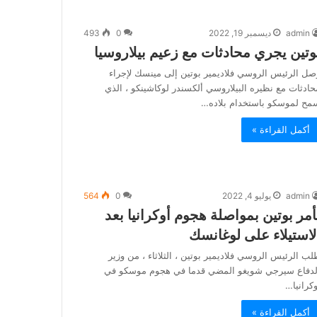
admin
ديسمبر 19, 2022
0
493
وتين يجري محادثات مع زعيم بيلاروسيا
صل الرئيس الروسي فلاديمير بوتين إلى مينسك لإجراء
حادثات مع نظيره البيلاروسي ألكسندر لوكاشينكو ، الذي
مح لموسكو باستخدام بلاده…
أكمل القراءة »
admin
يوليو 4, 2022
0
564
أمر بوتين بمواصلة هجوم أوكرانيا بعد
لاستيلاء على لوغانسك
لب الرئيس الروسي فلاديمير بوتين ، الثلاثاء ، من وزير
لدفاع سيرجي شويغو المضي قدما في هجوم موسكو في
وكرانيا…
أكمل القراءة »