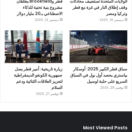
الولايات المتحدة تستضيف محادثات
قطر وBrookfield يطلقان
وقف إطلاق النار في غزة مع قطر
مشروع بنية تحتية للذكاء
وتركيا ومصر
الاصطناعي بـ20 مليار دولار
ديسمبر 19, 2025
ديسمبر 12, 2025
سباق قطر الكبير 2025: أوسكار
زيارة تاريخية: أمير قطر يصل
بياستري يحصد أول بول في السباق
جمهورية الكونغو الديمقراطية
السريع على حلبة لوسيل
لتعزيز العلاقات الثنائية ودعم
السلام
نوفمبر 28, 2025
نوفمبر 21, 2025
Most Viewed Posts