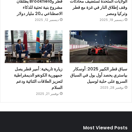
الولايات المتحدة تستضيف محادثات
قطر وBrookfield يطلقان
وقف إطلاق النار في غزة مع قطر
مشروع بنية تحتية للذكاء
وتركيا ومصر
الاصطناعي بـ20 مليار دولار
ديسمبر 19, 2025
ديسمبر 12, 2025
سباق قطر الكبير 2025: أوسكار
زيارة تاريخية: أمير قطر يصل
بياستري يحصد أول بول في السباق
جمهورية الكونغو الديمقراطية
السريع على حلبة لوسيل
لتعزيز العلاقات الثنائية ودعم
السلام
نوفمبر 28, 2025
نوفمبر 21, 2025
Most Viewed Posts