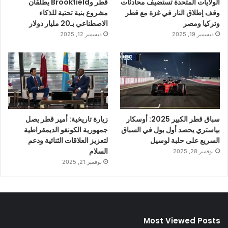
الولايات المتحدة تستضيف محادثات
قطر وBrookfield يطلقان
وقف إطلاق النار في غزة مع قطر
مشروع بنية تحتية للذكاء
وتركيا ومصر
الاصطناعي بـ20 مليار دولار
ديسمبر 19, 2025
ديسمبر 12, 2025
سباق قطر الكبير 2025: أوسكار
زيارة تاريخية: أمير قطر يصل
بياستري يحصد أول بول في السباق
جمهورية الكونغو الديمقراطية
السريع على حلبة لوسيل
لتعزيز العلاقات الثنائية ودعم
السلام
نوفمبر 28, 2025
نوفمبر 21, 2025
Most Viewed Posts