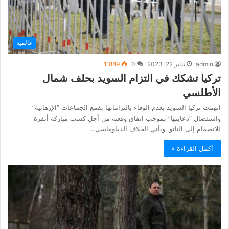
عالمية
admin
يناير 22, 2023
0
1٬889
تركيا تشكك في التزام السويد بحلف شمال
الأطلسي
اتهمت تركيا السويد بعدم الوفاء بالتزاماتها بقمع الجماعات “الإرهابية”
واستئصال “دعايتها” بموجب اتفاق وقعته من أجل كسب مباركة أنقرة
للانضمام إلى الناتو. ويأتي الخلاف الدبلوماسي…
أكمل القراءة »