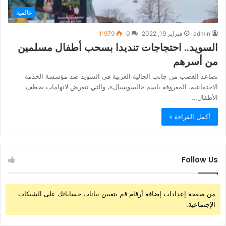
عالمية
admin
فبراير 19, 2022
0
1٬979
السويد.. احتجاجات تنديدا بسحب أطفال مسلمين
من أسرهم
تصاعد الغضب من جانب الجالية العربية في السويد ضد مؤسسة الخدمة
الاجتماعية، المعروفة باسم «السوسيال»، والتي تتعرض لاتهامات بخطف
الأطفال…
أكمل القراءة »
Follow Us
من صفحة إعدادات إضافة أرقام قم بتعيين بيانات حساباتك على الشبكات
الإجتماعية.