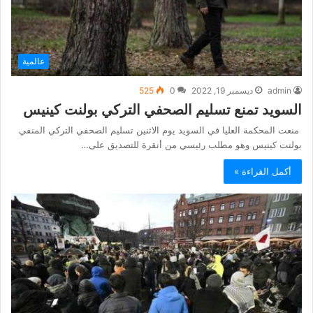
عالمية
admin
ديسمبر 19, 2022
0
525
السويد تمنع تسليم الصحفي التركي بولنت كينيس
منعت المحكمة العليا في السويد يوم الاثنين تسليم الصحفي التركي المنفي
بولنت كينيس وهو مطلب رئيسي من أنقرة للتصديق على…
أكمل القراءة »