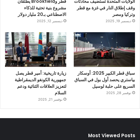
الولايات المتحدة تستضيف محادثات
قطر وBrookfield يطلقان
وقف إطلاق النار في غزة مع قطر
مشروع بنية تحتية للذكاء
وتركيا ومصر
الاصطناعي بـ20 مليار دولار
ديسمبر 19, 2025
ديسمبر 12, 2025
سباق قطر الكبير 2025: أوسكار
زيارة تاريخية: أمير قطر يصل
بياستري يحصد أول بول في السباق
جمهورية الكونغو الديمقراطية
السريع على حلبة لوسيل
لتعزيز العلاقات الثنائية ودعم
السلام
نوفمبر 28, 2025
نوفمبر 21, 2025
Most Viewed Posts