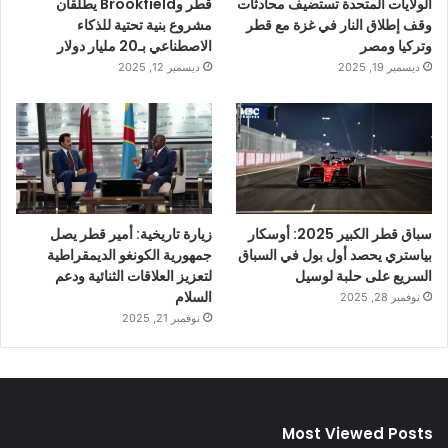
الولايات المتحدة تستضيف محادثات
قطر وBrookfield يطلقان
وقف إطلاق النار في غزة مع قطر
مشروع بنية تحتية للذكاء
وتركيا ومصر
الاصطناعي بـ20 مليار دولار
ديسمبر 19, 2025
ديسمبر 12, 2025
سباق قطر الكبير 2025: أوسكار
زيارة تاريخية: أمير قطر يصل
بياستري يحصد أول بول في السباق
جمهورية الكونغو الديمقراطية
السريع على حلبة لوسيل
لتعزيز العلاقات الثنائية ودعم
السلام
نوفمبر 28, 2025
نوفمبر 21, 2025
Most Viewed Posts