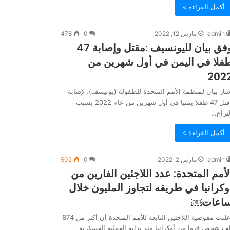
أكمل القراءة »
admin
مارس 12, 2022
0
478
وفق بيان لليونسيف :مقتل وإصابة 47
فلا في اليمن في أول شهرين من
202
شار بيان لمنظمة الأمم المتحدة للطفولة (يونيسف)، لإصابة
وقتل 47 طفلا يمنيا في أول شهرين من عام 2022 بسبب
لنزاع…
أكمل القراءة »
admin
مارس 2, 2022
0
502
لأمم المتحدة: عدد اللاجئين الفارين من
وكرانيا في طريقه لتجاوز المليون خلال
اعات￼
أعلنت مفوضية اللاجئين التابعة للأمم المتحدة أن أكثر من 874
لف شخص فروا من أوكرانيا منذ بداية العملية العسكرية