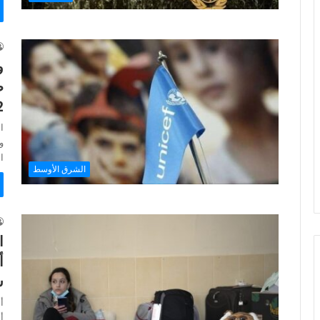
ط
2
ا
ا
الشرق الأوسط
ا
أ
س
أ