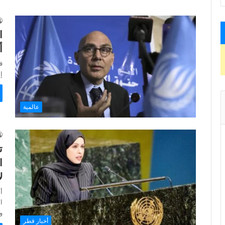
ا
أ
ق
إ
عالمية
ت
ا
ل
أ
و
أخبار قطر