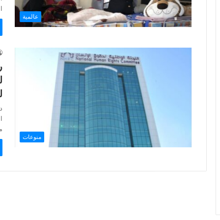
ا
عالمية
ر
ل
ل
د
ا
م
منوعات