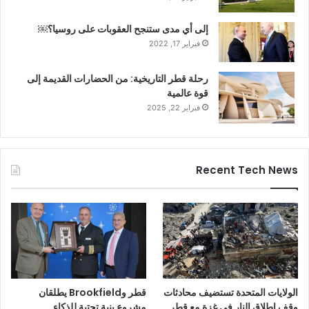
إلى أي مدى ستنجح العقوبات على روسيا؟￼
فبراير 17, 2022
رحلة قطر التاريخية: من الحضارات القديمة إلى
قوة عالمية
فبراير 22, 2025
Recent Tech News
الولايات المتحدة تستضيف محادثات
قطر وBrookfield يطلقان
وقف إطلاق النار في غزة مع قطر
مشروع بنية تحتية للذكاء