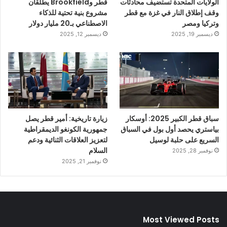
الولايات المتحدة تستضيف محادثات
قطر وBrookfield يطلقان
وقف إطلاق النار في غزة مع قطر
مشروع بنية تحتية للذكاء
وتركيا ومصر
الاصطناعي بـ20 مليار دولار
ديسمبر 19, 2025
ديسمبر 12, 2025
سباق قطر الكبير 2025: أوسكار
زيارة تاريخية: أمير قطر يصل
بياستري يحصد أول بول في السباق
جمهورية الكونغو الديمقراطية
السريع على حلبة لوسيل
لتعزيز العلاقات الثنائية ودعم
السلام
نوفمبر 28, 2025
نوفمبر 21, 2025
Most Viewed Posts