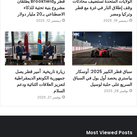
الولايات المتحدة تستضيف محادثات
قطر وBrookfield يطلقان
وقف إطلاق النار في غزة مع قطر
مشروع بنية تحتية للذكاء
وتركيا ومصر
الاصطناعي بـ20 مليار دولار
ديسمبر 19, 2025
ديسمبر 12, 2025
سباق قطر الكبير 2025: أوسكار
زيارة تاريخية: أمير قطر يصل
بياستري يحصد أول بول في السباق
جمهورية الكونغو الديمقراطية
السريع على حلبة لوسيل
لتعزيز العلاقات الثنائية ودعم
السلام
نوفمبر 28, 2025
نوفمبر 21, 2025
Most Viewed Posts