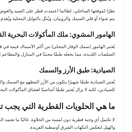
نظرًا لموقعها الساحلي، لطالما اعتمدت قطر على الصيد والغوص بحثً
يتم شواء أو قلي السمك والروبيان، ويُتبّل بالتوابل المحلية ويُقدم م
الهامور المشوي: ملك المأكولات البحرية ال
يُعتبر الهامور (سمك الوقار المحلي) من أكثر الأسماك قيمة في قطر. 
الصلصات اللذيذة، مما يجعله طبقًا محببًا في المنازل والمطاعم ا
الصيادية: طبق الأرز والسمك
يُعتبر الصيادية طبقًا شهيرًا يتكون من الأرز المطهو مع السمك و
للصيادين، لكنه لا يزال يُعتبر طبقًا أساسيًا لعشاق المأكولات البحر
ما هي الحلويات القطرية التي يجب تج
لا تكتمل أي وجبة قطرية دون لمسة من الحلاوة. غالبًا ما تعتمد ا
والهيل لتعكس النكهات الشرق أوسطية الفريدة.