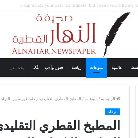
تضيف محادثات وقف إطلاق النار في غزة مع قطر وتركيا ومصر
مقال
وسط
عالمية
منوعات
رياضة
فنون وأدب
عشوائي
الرئيسية
/
منوعات
/
المطبخ القطري التقليدي: رحلة طهوية بين التراث
منوعات
المطبخ القطري التقليدي