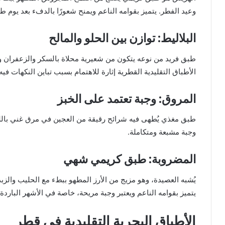
وعيد الفطر. يتميز بقوامه الناعم ويمنح شعورًا بالدفء بعد يوم ط
البلاليط: توازن بين الحلو والمالح
طبق فريد من نوعه يتكون من شعيرية محلاة بالسكر والزعفران وماء
الأطباق التقليدية القطرية إثارة للاهتمام بسبب تباين النكهات فيه.
المروق: وجبة تعتمد على الخبز
طبق مغذي يُطهى فيه شرائح رقيقة من العجين في مرق غني بالل
وجبة مشبعة ومتكاملة.
المضروبة: طبق كريمي شهي
يُشبه العصيدة، وهو مزيج من الأرز المطهو ببطء مع الحليب والزبدة و
يتميز بقوامه الناعم ويعتبر وجبة مريحة، خاصة في الأشهر الباردة.
الأطباق البحرية التقليدية في قطر