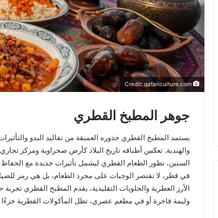
ي
ا
Credit: qatariculture.com
جوهر المطبخ القطري
يستمد المطبخ القطري جذوره العميقة من تقاليد البدو والتأثيرات 
والهندية. تعكس أطباقه تاريخ البلاد كأرض صحراوية ومركز تجاري
السنين، تطور الطعام القطري ليشمل تأثيرات جديدة مع الحفاظ ع
في قطر، لا تقتصر الوجبات على مجرد الطعام، بل هي رمز للضيافة و
الأرز العطرية والحلويات التقليدية، يقدم المطبخ القطري تجربة
وليمة فاخرة أو في مطعم عصري، تظل المأكولات القطرية جزءًا لا 