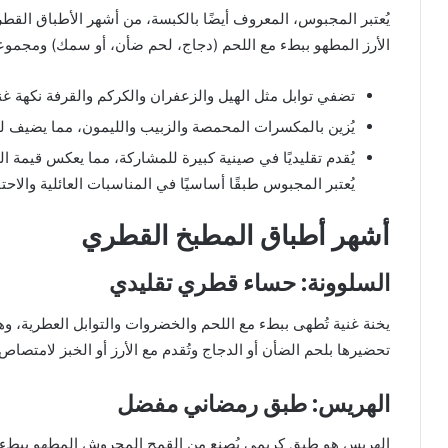
يُعتبر المجبوس، المعروف أيضًا بالكبسة، من أشهر الأطباق القطري
الأرز المطهو ببطء مع اللحم (دجاج، لحم ضأن، أو سمك) ومجموعة
تضفي توابل مثل الهيل والزعفران والكركم والقرفة نكهة غ
يُزين بالمكسرات المحمصة والزبيب والليمون، مما يضيف لم
يُقدم تقليديًا في صينية كبيرة للمشاركة، مما يعكس قيمة ال
يُعتبر المجبوس طبقًا أساسيًا في المناسبات العائلية والاح
أشهر أطباق المطبخ القطري
السلوونة: حساء قطري تقليدي
يخنة غنية تُطهى ببطء مع اللحم والخضروات والتوابل العطرية، و
تحضيرها بلحم الضأن أو الدجاج وتُقدم مع الأرز أو الخبز لامتصاص 
الهريس: طبق رمضاني مفضل
الهريس هو طبق كريمي يُصنع من القمح المجروش المطهو ببطء مع