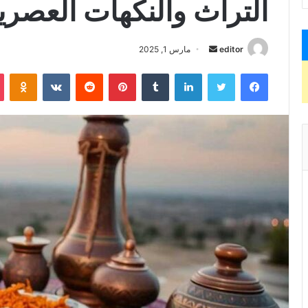
التراث والنكهات العصري
editor
أ
مارس 1, 2025
ر
فيسبوك
تويتر
لينكدإن
‏Tumblr
بينتيريست
‏Reddit
‏VKontakte
Odnoklassniki
س
ل
ب
ر
ي
د
ا
إ
ل
ك
ت
ر
و
ن