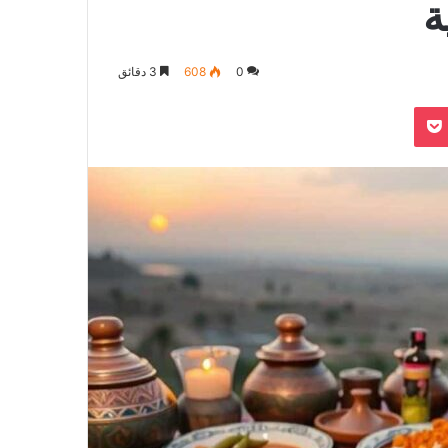
ة
0
608
3 دقائق
بوكيت