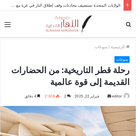
الولايات المتحدة تستضيف محادثات وقف إطلاق النار في غزة مع قطر وتركيا ومصر
بحث
الق
عن
الرئيسية
/
منوعات
منوعات
رحلة قطر التاريخية: من الحضارات
القديمة إلى قوة عالمية
editor
أ
فبراير 22, 2025
2
2٬308
4 دقائق
ر
س
ل
ب
ر