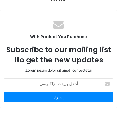
With Product You Purchase
Subscribe to our mailing list
to get the new updates!
Lorem ipsum dolor sit amet, consectetur.
أ
د
خ
ل
ب
ر
ي