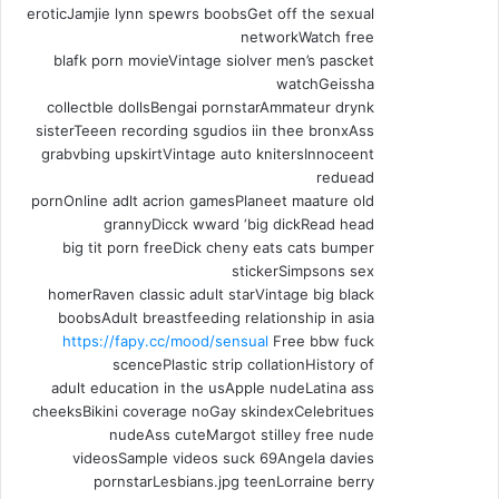
eroticJamjie lynn spewrs boobsGet off the sexual
networkWatch free
blafk porn movieVintage siolver men’s pascket
watchGeissha
collectble dollsBengai pornstarAmmateur drynk
sisterTeeen recording sgudios iin thee bronxAss
grabvbing upskirtVintage auto knitersInnoceent
reduead
pornOnline adlt acrion gamesPlaneet maature old
grannyDicck wward ‘big dickRead head
big tit porn freeDick cheny eats cats bumper
stickerSimpsons sex
homerRaven classic adult starVintage big black
boobsAdult breastfeeding relationship in asia
https://fapy.cc/mood/sensual
Free bbw fuck
scencePlastic strip collationHistory of
adult education in the usApple nudeLatina ass
cheeksBikini coverage noGay skindexCelebritues
nudeAss cuteMargot stilley free nude
videosSample videos suck 69Angela davies
pornstarLesbians.jpg teenLorraine berry