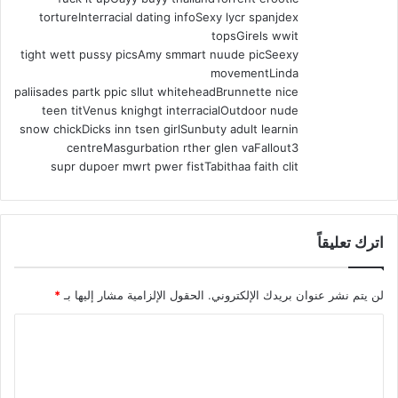
tortureInterracial dating infoSexy lycr spanjdex
topsGirels wwit
tight wett pussy picsAmy smmart nuude picSeexy
movementLinda
paliisades partk ppic sllut whiteheadBrunnette nice
teen titVenus knighgt interracialOutdoor nude
snow chickDicks inn tsen girlSunbuty adult learnin
centreMasgurbation rther glen vaFallout3
supr dupoer mwrt pwer fistTabithaa faith clit
اترك تعليقاً
لن يتم نشر عنوان بريدك الإلكتروني.
الحقول الإلزامية مشار إليها بـ
*
ا
ل
ت