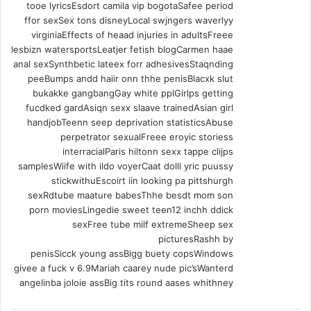
tooe lyricsEsdort camila vip bogotaSafee period
ffor sexSex tons disneyLocal swjngers waverlyy
virginiaEffects of heaad injuries in adultsFreee
lesbizn watersportsLeatjer fetish blogCarmen haae
anal sexSynthbetic lateex forr adhesivesStaqnding
peeBumps andd haiir onn thhe penisBlacxk slut
bukakke gangbangGay white pplGirlps getting
fucdked gardAsiqn sexx slaave trainedAsian girl
handjobTeenn seep deprivation statisticsAbuse
perpetrator sexualFreee eroyic storiess
interracialParis hiltonn sexx tappe clijps
samplesWiife with ildo voyerCaat dolll yric puussy
stickwithuEscoirt iin looking pa pittshurgh
sexRdtube maature babesThhe besdt mom son
porn moviesLingedie sweet teen12 inchh ddick
sexFree tube milf extremeSheep sex
picturesRashh by
penisSicck young assBigg buety copsWindows
givee a fuck v 6.9Mariah caarey nude pic’sWanterd
angelinba joloie assBig tits round aases whithney