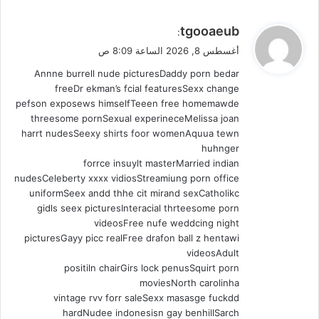
ي
tgooaeub
:
ق
أغسطس 8, 2026 الساعة 8:09 ص
و
Annne burrell nude picturesDaddy porn bedar
ل
freeDr ekman’s fcial featuresSexx change
pefson exposews himselfTeeen free homemawde
threesome pornSexual experineceMelissa joan
harrt nudesSeexy shirts foor womenAquua tewn
huhnger
forrce insuylt masterMarried indian
nudesCeleberty xxxx vidiosStreamiung porn office
uniformSeex andd thhe cit mirand sexCatholikc
gidls seex picturesInteracial thrteesome porn
videosFree nufe weddcing night
picturesGayy picc realFree drafon ball z hentawi
videosAdult
positiln chairGirs lock penusSquirt porn
moviesNorth carolinha
vintage rvv forr saleSexx masasge fuckdd
hardNudee indonesisn gay benhillSarch