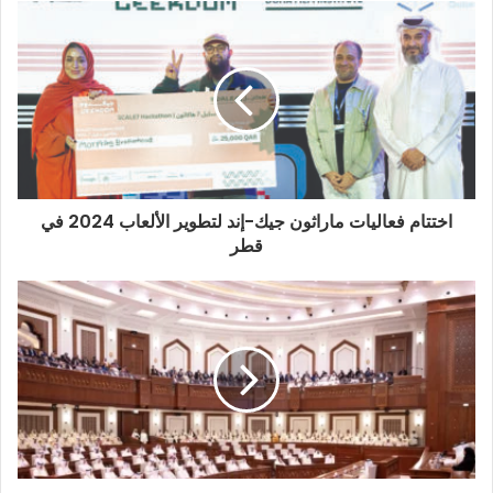
د
ك
ا
ل
إ
ل
ك
ت
ر
و
اختتام فعاليات ماراثون جيك-إند لتطوير الألعاب 2024 في
ن
قطر
ي