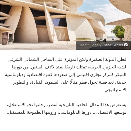
ي
د
ا
إ
ل
ك
Credit: Lonely Planet Writer
ت
ر
قطر، الدولة الصغيرة ولكن المؤثرة على الساحل الشمالي الشرقي
و
لشبه الجزيرة العربية، تمتلك تاريخًا يمتد لآلاف السنين. من دورها
ن
المبكر كمركز تجاري إقليمي إلى صعودها كقوة اقتصادية ودبلوماسية
ي
ا
حديثة، تعد قصة تحول قطر مثالًا على الصمود، القيادة، والتطوير
الاستراتيجي.
يستعرض هذا المقال الخلفية التاريخية لقطر، رحلتها نحو الاستقلال،
توسعها الاقتصادي، دورها الدبلوماسي، ورؤيتها الطموحة للمستقبل.