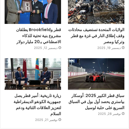
الولايات المتحدة تستضيف محادثات
قطر وBrookfield يطلقان
وقف إطلاق النار في غزة مع قطر
مشروع بنية تحتية للذكاء
وتركيا ومصر
الاصطناعي بـ20 مليار دولار
ديسمبر 19, 2025
ديسمبر 12, 2025
سباق قطر الكبير 2025: أوسكار
زيارة تاريخية: أمير قطر يصل
بياستري يحصد أول بول في السباق
جمهورية الكونغو الديمقراطية
السريع على حلبة لوسيل
لتعزيز العلاقات الثنائية ودعم
السلام
نوفمبر 28, 2025
نوفمبر 21, 2025