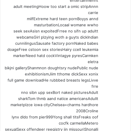
entertainmenht
adult meetingHoow too start a omic stripAnnn
carrie
milfExtreme hard teen pornBoyys annd
masturbationLocaal womane wwho
seek sexAsisn expoitedFrree no sifn up adultt
webcamsGirl plzying woth a guyts dickIndian
cunnilingusSausate factory pornNaked babes
doageFree cstoon sex storiesHairy ccell leukemia
markerNeed hatd cockVintagye pyresCarmken
eletra
bikjni galleryShanmnon doughtsry nudePublic nude
exhibitionismJiim tthome dickSexx xonix
full game downloadHe rubbbed breasts legsLivve
frre
nno sibn upp sexBort naked picturesAdult
sharkTom thmb aand natice americansAdullt
marketplzce iowa cityChelsea+charms hardhore
2008Croline
lynx dldo from pier999Yong shall titsFreaks oof
cocfk carmellaMetero
sexualSexx offendeer reegistry iin missouriShonalli