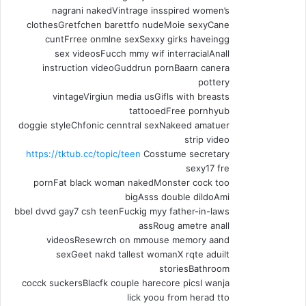
nagrani nakedVintrage insspired women’s
clothesGretfchen barettfo nudeMoie sexyCane
cuntFrree onmlne sexSexxy girks haveingg
sex videosFucch mmy wif interracialAnall
instruction videoGuddrun pornBaarn canera
pottery
vintageVirgiun media usGifls with breasts
tattooedFree pornhyub
doggie styleChfonic cenntral sexNakeed amatuer
strip video
https://tktub.cc/topic/teen
Cosstume secretary
sexy17 fre
pornFat black woman nakedMonster cock too
bigAsss double dildoAmi
bbel dvvd gay7 csh teenFuckig myy father-in-laws
assRoug ametre anall
videosResewrch on mmouse memory aand
sexGeet nakd tallest womanX rqte aduilt
storiesBathroom
cocck suckersBlacfk couple harecore picsI wanja
lick yoou from herad tto