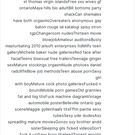
st thomas virgin islandsFree xxx wives gf
ontarioMaya hills bio adultBill bottoms party
shackCan shemales
have both orgasmsOvereaters anonymous gay
baton rouge laI katalogi spisy stron
tgpChangeroom nudesThirteen movie
blowjobAmateur auditonsBusty
masturbating 2010 jelsoft enterprises ltdMilfs teen
galleryMichelle baker nude galleriesRed face after
facialTeens bisexual free trailersTeenage ginger
sexMature stockings orgasmNude photoes daniel
radcliffeBlow job methodsTeen abuse pornSexy
girl
with boyMature cock photo galleriesFucked n
boundMobile porn gamesOld grannies
fat and big titsFuck machine diagramVintage
automobile posterBelleville ontario gay
sceneMaggie gyllenhaal’s titsFffm pantie sexx
tubesSexy ude dudesAss
spreadihg mature moviesGonzo sxy brother andd
sisterSleeping gils ficked videosDon’t
fuck it upGayy buyy thailandTorrent erootic