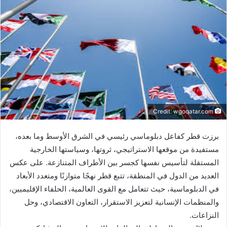
ب
ر
ي
د
ا
إ
ل
ك
ت
ر
Credit: wgoqatar.com
و
برزت قطر كفاعل دبلوماسي رئيسي في الشرق الأوسط وما بعده،
ن
ي
مستفيدة من موقعها الاستراتيجي، ثروتها، وسياستها الخارجية
ا
المستقلة لتأسيس نفسها كجسر بين الأطراف المتنازعة. على عكس
العديد من الدول في المنطقة، تتبع قطر نهجًا متوازنًا ومتعدد الأبعاد
في الدبلوماسية، حيث تتعامل مع القوى العالمية، الحلفاء الإقليميين،
والمنظمات الإنسانية لتعزيز الاستقرار، التعاون الاقتصادي، وحل
النزاعات.