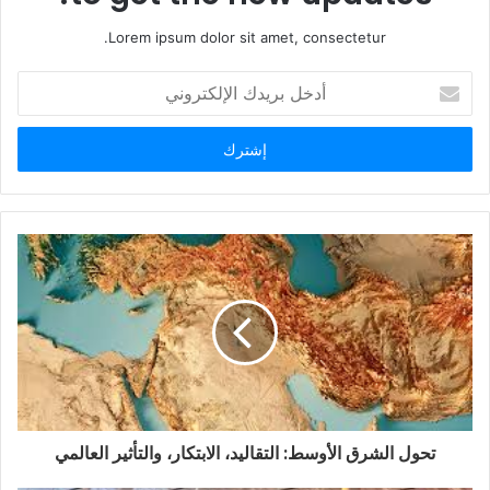
Lorem ipsum dolor sit amet, consectetur.
أ
د
خ
ل
ب
ر
ي
د
ك
ا
ل
إ
ل
ك
ت
ر
و
تحول الشرق الأوسط: التقاليد، الابتكار، والتأثير العالمي
ن