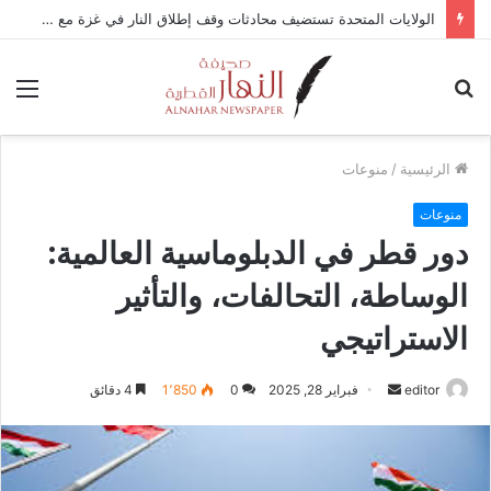
الولايات المتحدة تستضيف محادثات وقف إطلاق النار في غزة مع قطر وتركيا ومصر
بحث
الق
عن
الرئيسية
/
منوعات
منوعات
دور قطر في الدبلوماسية العالمية:
الوساطة، التحالفات، والتأثير
الاستراتيجي
editor
أ
فبراير 28, 2025
0
1٬850
4 دقائق
ر
س
ل