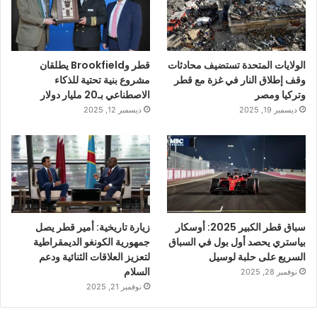
الولايات المتحدة تستضيف محادثات
قطر وBrookfield يطلقان
وقف إطلاق النار في غزة مع قطر
مشروع بنية تحتية للذكاء
وتركيا ومصر
الاصطناعي بـ20 مليار دولار
ديسمبر 19, 2025
ديسمبر 12, 2025
سباق قطر الكبير 2025: أوسكار
زيارة تاريخية: أمير قطر يصل
بياستري يحصد أول بول في السباق
جمهورية الكونغو الديمقراطية
السريع على حلبة لوسيل
لتعزيز العلاقات الثنائية ودعم
السلام
نوفمبر 28, 2025
نوفمبر 21, 2025