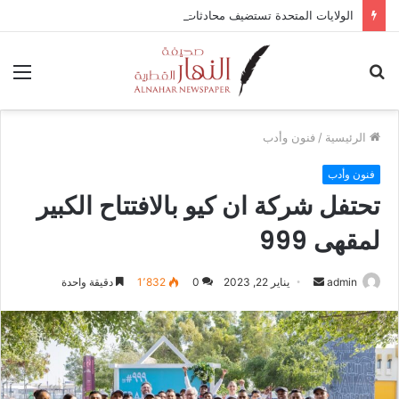
الولايات المتحدة تستضيف محادثات وقف إطلاق النار في غزة مع قطر وتركيا ومصر
بحث
الق
عن
الرئيسية
/
فنون وأدب
فنون وأدب
تحتفل شركة ان كيو بالافتتاح الكبير
لمقهى 999
admin
أ
يناير 22, 2023
0
1٬832
دقيقة واحدة
ر
س
ل
ب
ر