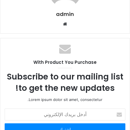
admin
م
و
ق
ع
ا
ل
With Product You Purchase
و
ي
Subscribe to our mailing list
ب
to get the new updates!
Lorem ipsum dolor sit amet, consectetur.
أ
د
خ
ل