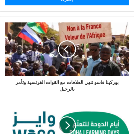
ب
ر
ي
د
ك
ا
ل
إ
ل
ك
ت
ر
و
بوركينا فاسو تنهي العلاقات مع القوات الفرنسية وتأمر
ن
بالرحيل
ي