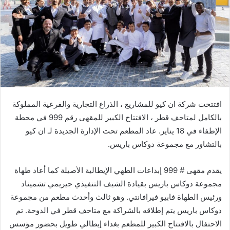
ي
د
ا
إ
ل
ك
ت
ر
افتتحت شركة ان كيو للمشاريع ، الذراع التجارية والفرعية المملوكة
و
بالكامل لمتاحف قطر ، الافتتاح الكبير للمقهى رقم 999 في محطة
ن
الإطفاء في 18 يناير. عاد المطعم تحت الإدارة الجديدة لـ ان كيو
ي
ا
بالتشاور مع مجموعة دوكاس باريس.
يقدم مقهى # 999 إبداعات الطهي الإيطالية الأصيلة كما أعاد طهاة
مجموعة دوكاس باريس بقيادة الشيف التنفيذي جيريمي تشميناد
ورئيس الطهاة فابيو فيرافانتي. وهو ثالث وأحدث مطعم من مجموعة
دوكاس باريس يتم إطلاقه بالشراكة مع متاحف قطر في الدوحة. تم
الاحتفال بالافتتاح الكبير للمطعم بغداء إيطالي طويل بحضور مؤسس