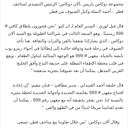
مجموعة دوكاس باريس ،آلان دوكاس؛ الرئيس التنفيذي لمتاحف
قطر ، أحمد النملة وكبار الضيوف من قطر.
قال فيل لوري ، المدير العام لـ ان كيو: “نحن فخورون بإطلاق كافي #
999 رسميًا ، وهو المنفذ الثالث في شراكتنا الطويلة مع السيد آلان
دوكاس ، الذي يشاركنا شغفنا بالفن والتراث والثقافة. هنا نأخذ
الضيوف في رحلة فنية وذواقة خالدة إلى إيطاليا في أجواء ريترو بوب
نابضة بالحياة. مقهى # 999 هو الوجهة المثالية لتناول الطعام ، ويقع
في قلب محطة الإطفاء المطلة على حديقة البدع وأفق الخليج
الغربي المذهل. يمكننا أن نعد ضيوفنا بتجربة مدهشة “.
قال خليفة أحمد العبيدلي ، مدير مطافئ – فنان مقيم: “إن إعادة
افتتاح مقهى # 999 بقائمته الجديدة وأجوائه الجديدة لحظة مثيرة
بالنسبة لنا. نحن نفخر بحقيقة أنه مع مقهى رقم 999 ، يمكننا أن
نقدم لفنانينا مزيجًا لذيذًا من فن الطهو والفن. ”
وقال آلان دوكاس: “من خلال تعاوننا مع متاحف قطر، تسعى