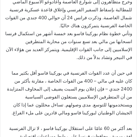
وخرج متظاهرون إلى شوارع العاصمة واغادوغو الأسبوع الماضي
للمطالبة بإسقاط السفير الفرنسي وإغلاق قاعدة عسكرية فرنسية
شمال العاصمة. وذكرت فرانس 24 أن حوالي 400 جندي من القوات
الخاصة الفرنسية يتمركزون هناك حاليًا.
وتأتي خطوة نظام بوركينا فاسو بعد خمسة أشهر من استكمال فرنسا
انسحابها من مالي بعد تسع سنوات من محاربة المتطرفين
الإسلاميين إلى جانب القوات الإقليمية. ويتمركز العديد من هؤلاء الآن
في النيجر وتشاد بدلاً من ذلك.
في حين أن عدد القوات الفرنسية في بوركينا فاسو أقل بكثير مما
كان عليه في مالي – 400 من القوات الخاصة ، مقارنة بأكثر من
2400 جندي – فإن إعلان يوم السبت يضيف إلى المخاوف المتزايدة
من أن المتطرفين الإسلاميين يستغلون الفوضى السياسية
ويستخدمونها للتوسع. مدى وصولهم. تساءل محللون عما إذا كان
الجيشان الوطنيان لبوركينا فاسو ومالي قادرين على ملء الفراغ.
بعد أكثر من 60 عامًا على استقلال بوركينا فاسو ، لا تزال الفرنسية
لغة رسمية ، وحافظت فرنسا على روابط مساعدات اقتصادية