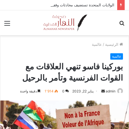
الولايات المتحدة تستضيف محادثات وقف إطلاق النار في غزة مع قطر وتركيا ومصر
بحث
الق
عن
الرئيسية
/
عالمية
عالمية
بوركينا فاسو تنهي العلاقات مع
القوات الفرنسية وتأمر بالرحيل
admin
أ
يناير 22, 2023
0
1٬914
دقيقة واحدة
ر
س
ل
ب
ر