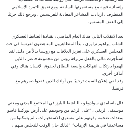
وإنسانية قوية مع مستعمرتها السابقة. ومع تعمق التمرد الإسلامي
المتطرف ، ازدادت المشاعر المعادية للفرنسيين ، ويرجع ذلك جزئيًا
إلى العنف المستمر.
بعد الانقلاب الثاني هناك العام الماضي ، بقيادة الضابط العسكري
الشاب إبراهيم تراوري ، بدأ المتظاهرون المناهضون لفرنسا في حث
المجلس العسكري على تعزيز العلاقات مع روسيا بدلاً من ذلك. لقد
استأجرت مالي بالفعل مرتزقة روس من مجموعة فاغنر ، الذين
اتُهموا بارتكاب انتهاكات واسعة النطاق لحقوق الإنسان هناك وفي
أماكن أخرى.
وقد لقي إعلان السبت ترحيبًا من أولئك الذين فقدوا صبرهم مع
فرنسا.
قال باسامدي سوادوغو ، الناشط البارز في المجتمع المدني ومغني
موسيقى الريغي ، “على الرغم من وجودهم على أرض بوركينا فاسو
بمعدات ضخمة وقوتهم على مستوى الاستخبارات ، لم يتمكنوا من
مساعدتنا في هزيمة الإرهاب”. “لذلك حان الوقت للتخلص منهم ،