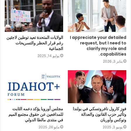
I appreciate your detailed
الولايات المتحدة تعيد توطين لاجئين
request, but I need to
رغم قرار الحظر والتسريحات
clarify my role and
الجماعية
capabilities.
يوليو 14, 2025
يناير 3, 2026
فوز كارول نافروتسكي في بولندا
مجلس أوروبا يؤكد دعمه الثابت
وتأثير حزب القانون والعدالة
للمدافعين عن حقوق مجتمع الميم
وتوكس وأوربان
في منتدى مالطا الدولي
يونيو 3, 2025
مايو 26, 2025