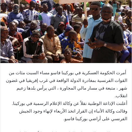
ي
د
ا
إ
ل
ك
ت
ر
و
ن
أمرت الحكومة العسكرية في بوركينا فاسو مساء السبت مئات من
ي
القوات الفرنسية بمغادرة الدولة الواقعة في غرب إفريقيا في غضون
ا
شهر ، متبعة في مسار مالي المجاورة ، التي يرأس بلدها زعيم
انقلاب.
أعلنت الإذاعة الوطنية نقلاً عن وكالة الإعلام الرسمية في بوركينا.
وقالت وكالة الأنباء إن القرار اتخذ الأربعاء لإنهاء وجود الجيش
الفرنسي على أراضي بوركينا فاسو.