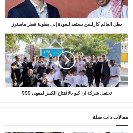
ك
ت
ر
و
بطل العالم كارلسن يستعد للعودة إلى بطولة قطر ماسترز
ن
ي
تحتفل شركة ان كيو بالافتتاح الكبير لمقهى 999
مقالات ذات صلة