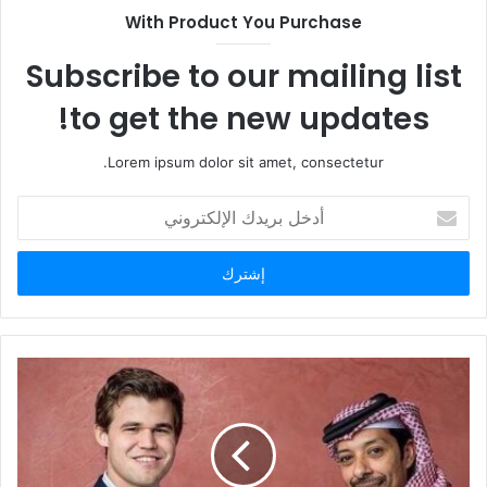
ل
With Product You Purchase
و
ي
Subscribe to our mailing list
ب
to get the new updates!
Lorem ipsum dolor sit amet, consectetur.
أ
د
خ
ل
ب
ر
ي
د
ك
ا
ل
إ
ل