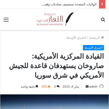
الولايات المتحدة تستضيف محادثات وقف إطلاق النار في غزة مع قطر وتركيا ومصر
بحث
الق
عن
الرئيسية
/
الشرق الأوسط
الشرق الأوسط
القيادة المركزية الأمريكية:
صاروخان يستهدفان قاعدة للجيش
الأمريكي في شرق سوريا
admin
أ
يناير 4, 2023
0
595
دقيقة واحدة
ر
س
ل