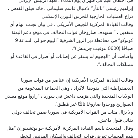
في احتفال أقيم في طهران يوم الثلاثاء ، تعهد الرئيس الإيراني
إبراهيم رئيسي “بالثأر” لاغتيال قاسم سليماني ، قائد فيلق القدس ،
ذراع العمليات الخارجية للحرس الثوري الإسلامي.
وقالت القيادة المركزية للجيش الأمريكي ، في بيان تجنب اتهام أي
منفذين ، “استهدف صاروخان قوات التحالف في موقع دعم البعثة
كونوكو” في محافظة دير الزور الشرقية “اليوم حوالي الساعة 9
صباحًا (0600 بتوقيت جرينتش)”.
وأضافت أن “الهجوم لم يسفر عن إصابات أو أضرار في القاعدة أو
ممتلكات التحالف”.
وقالت القيادة المركزية الأمريكية إن عناصر من قوات سوريا
الديمقراطية التي يقودها الأكراد ، وهي الجماعة المدعومة من
الولايات المتحدة والتي هزمت داعش في سوريا ، “زاروا موقع مصدر
الصواريخ ووجدوا صاروخًا ثالثًا غير مُطلق”.
ولا يزال مئات من القوات الأمريكية في سوريا ضمن تحالف دولي
يقاتل فلول داعش.
وقال المتحدث باسم القيادة المركزية الأمريكية جو بوتشينو إن “مثل
هذه الهجمات تعرض قوات التحالف والسكان المدنيين للخطر