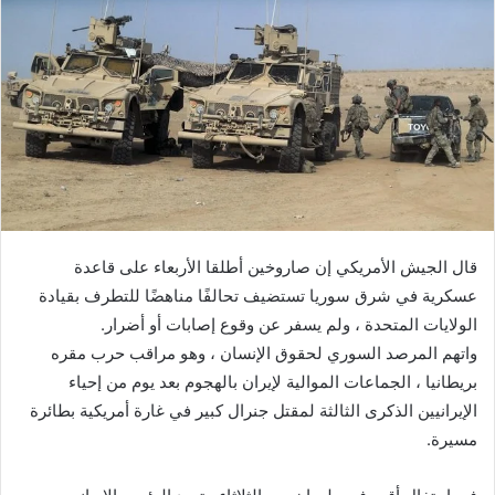
ب
ر
ي
د
ا
إ
ل
ك
ت
ر
قال الجيش الأمريكي إن صاروخين أطلقا الأربعاء على قاعدة
و
عسكرية في شرق سوريا تستضيف تحالفًا مناهضًا للتطرف بقيادة
ن
الولايات المتحدة ، ولم يسفر عن وقوع إصابات أو أضرار.
ي
ا
واتهم المرصد السوري لحقوق الإنسان ، وهو مراقب حرب مقره
بريطانيا ، الجماعات الموالية لإيران بالهجوم بعد يوم من إحياء
الإيرانيين الذكرى الثالثة لمقتل جنرال كبير في غارة أمريكية بطائرة
مسيرة.