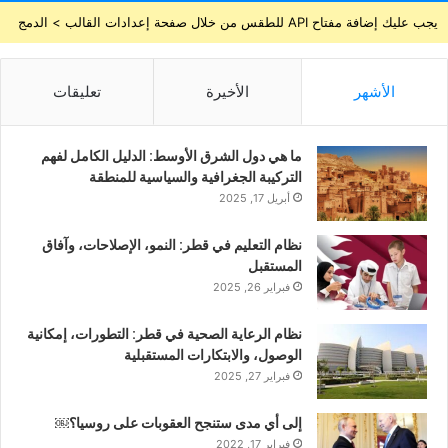
يجب عليك إضافة مفتاح API للطقس من خلال صفحة إعدادات القالب > الدمج
الأشهر
الأخيرة
تعليقات
ما هي دول الشرق الأوسط: الدليل الكامل لفهم
التركيبة الجغرافية والسياسية للمنطقة
أبريل 17, 2025
نظام التعليم في قطر: النمو، الإصلاحات، وآفاق
المستقبل
فبراير 26, 2025
نظام الرعاية الصحية في قطر: التطورات، إمكانية
الوصول، والابتكارات المستقبلية
فبراير 27, 2025
إلى أي مدى ستنجح العقوبات على روسيا؟￼
فبراير 17, 2022