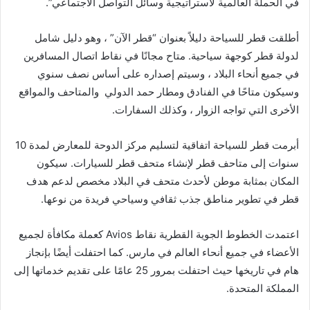
في الحملة العالمية لاستراتيجية وسائل التواصل الاجتماعي”.
أطلقت قطر للسياحة دليلاً بعنوان “قطر الآن” ، وهو دليل شامل
لدولة قطر كوجهة سياحية. متاح مجانًا في نقاط اتصال المسافرين
في جميع أنحاء البلاد ، وسيتم إصداره على أساس نصف سنوي
وسيكون متاحًا في الفنادق ومطار حمد الدولي والمتاحف والمواقع
الأخرى التي تواجه الزوار ، وكذلك السفارات.
أبرمت قطر للسياحة اتفاقية لتسليم مركز الدوحة للمعارض لمدة 10
سنوات إلى متاحف قطر لإنشاء متحف قطر للسيارات. سيكون
المكان بمثابة موطن لأحدث متحف في البلاد مخصص لدعم هدف
قطر في تطوير مناطق جذب ثقافي وسياحي فريدة من نوعها.
اعتمدت الخطوط الجوية القطرية نقاط Avios كعملة مكافأة لجميع
الأعضاء في جميع أنحاء العالم في مارس. كما احتفلت أيضًا بإنجاز
هام في تاريخها حيث احتفلت بمرور 25 عامًا على تقديم خدماتها إلى
المملكة المتحدة.