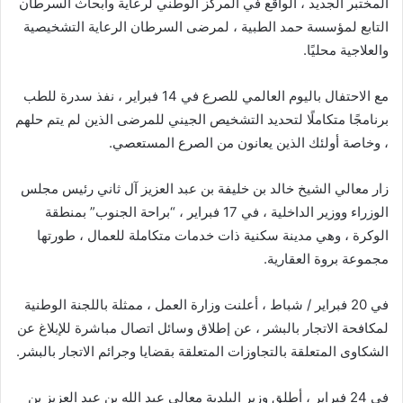
المختبر الجديد ، الواقع في المركز الوطني لرعاية وأبحاث السرطان
التابع لمؤسسة حمد الطبية ، لمرضى السرطان الرعاية التشخيصية
والعلاجية محليًا.
مع الاحتفال باليوم العالمي للصرع في 14 فبراير ، نفذ سدرة للطب
برنامجًا متكاملًا لتحديد التشخيص الجيني للمرضى الذين لم يتم حلهم
، وخاصة أولئك الذين يعانون من الصرع المستعصي.
زار معالي الشيخ خالد بن خليفة بن عبد العزيز آل ثاني رئيس مجلس
الوزراء ووزير الداخلية ، في 17 فبراير ، “براحة الجنوب” بمنطقة
الوكرة ، وهي مدينة سكنية ذات خدمات متكاملة للعمال ، طورتها
مجموعة بروة العقارية.
في 20 فبراير / شباط ، أعلنت وزارة العمل ، ممثلة باللجنة الوطنية
لمكافحة الاتجار بالبشر ، عن إطلاق وسائل اتصال مباشرة للإبلاغ عن
الشكاوى المتعلقة بالتجاوزات المتعلقة بقضايا وجرائم الاتجار بالبشر.
في 24 فبراير ، أطلق وزير البلدية معالي عبد الله بن عبد العزيز بن