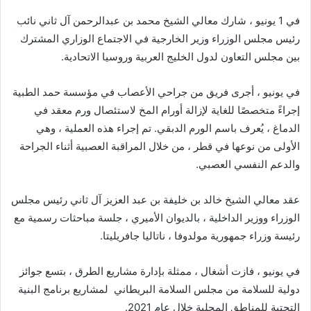
في 1 يونيو ، شارك معالي الشيخ محمد بن عبدالرحمن آل ثاني نائب
رئيس مجلس الوزراء وزير الخارجية في الاجتماع الوزاري المشترك
بين مجلس التعاون لدول الخليج العربية وروسيا الاتحادية.
في يونيو ، أجرى فريق من جراحي الأعصاب في مؤسسة حمد الطبية
إجراءً متخصصًا للغاية لإزالة أورام المخ لاستئصال ورم معقد في
الدماغ ، يُعرف باسم الورم الدبقي. تم إجراء هذه العملية ، وهي
الأولى من نوعها في قطر ، من خلال المراقبة العصبية أثناء الجراحة
والدعم النفسي العصبي.
عقد معالي الشيخ خالد بن خليفة بن عبد العزيز آل ثاني رئيس مجلس
الوزراء ووزير الداخلية ، بالديوان الأميري ، جلسة مباحثات رسمية مع
رئيسة وزراء جمهورية مولدوفا ، ناتاليا جافريليتا.
في يونيو ، فازت أشغال ، ممثلة بإدارة مشاريع الطرق ، بتسع جوائز
دولية للسلامة من مجلس السلامة البريطاني لمشاريع برنامج البنية
التحتية للمناطق المحلية خلال عام 2021.