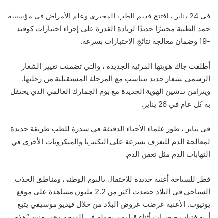
في 24 يناير ، افتتح قسم الطب المخبري وعلم الأمراض في مؤسسة
حمد الطبية مختبرًا جديدًا لزيادة القدرة على إجراء اختبارات كوفيد
-19 وضمان معالجة نتائج الاختبارات بسرعة.
أطلقت جاك هويتها المرئية الجديدة ، والتي تضمنت تغيير الشعار
الرسمي بشعار جديد يتناسب مع المرحلة المستقبلية من رحلتها.
ويتزامن تدشين الهوية الجديدة مع يوم الجمارك العالمي الذي يحتفل
به كل عام في 26 يناير.
في يناير ، طور علماء الأحياء الدقيقة في سدرة للطب طريقة جديدة
لمعالجة الدم للتعرف بسرعة على البكتيريا والميكروبات الأخرى في
التهابات الدم مثل تعفن الدم.
قطر للسياحة أغنية جديدة للاحتفال باليوم الوطني ومناطق الجذب
السياحي في البلاد حصدت أكثر من 2.2 مليون مشاهدة على موقع
يوتيوب. الأغنية عرضت عروض البلاد من خلال فيديو موسيقي يتبع
أربع فتيات صغيرات أثناء قيامهن بجولة في الدوحة وهن يغنين “هذه