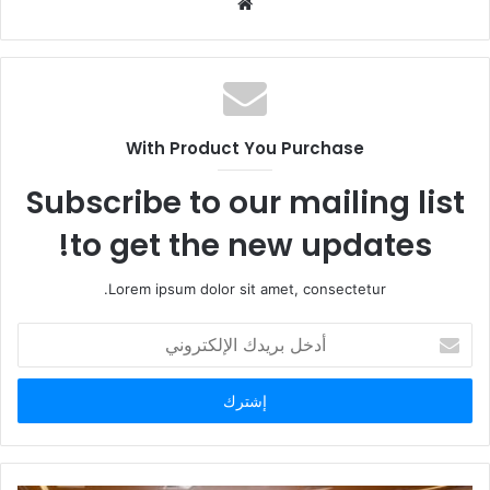
م
و
ق
ع
ا
ل
With Product You Purchase
و
ي
Subscribe to our mailing list
ب
to get the new updates!
Lorem ipsum dolor sit amet, consectetur.
أ
د
خ
ل
ب
ر
ي