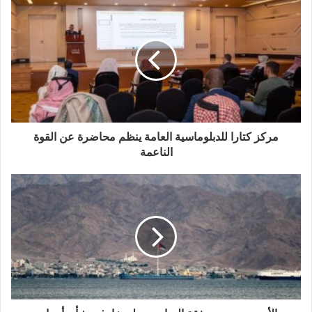
د
ك
ا
ل
إ
ل
ك
ت
ر
و
مركز كتارا للدبلوماسية العامة ينظم محاضرة عن القوة
ن
الناعمة
ي