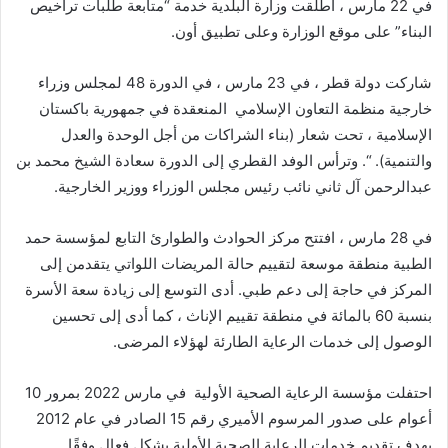
في 22 مارس ، أطلقت وزارة البلدية خدمة “متابعة طلبات تراخيص
البناء” على موقع الوزارة وعلى تطبيق أون.
شاركت دولة قطر ، في 23 مارس ، في الدورة 48 لمجلس وزراء
خارجية منظمة التعاون الإسلامي المنعقدة في جمهورية باكستان
الإسلامية ، تحت شعار (بناء الشراكات من أجل الوحدة والعدل
والتنمية). “. وترأس الوفد القطري إلى الدورة سعادة الشيخ محمد بن
عبدالرحمن آل ثاني نائب رئيس مجلس الوزراء ووزير الخارجية.
في 28 مارس ، افتتح مركز الحوادث والطوارئ التابع لمؤسسة حمد
الطبية منطقة موسعة لتقييم حالة المريضات اللواتي يتقدمن إلى
المركز في حاجة إلى دعم طبي. أدى التوسع إلى زيادة سعة الأسرة
بنسبة 60 بالمائة في منطقة تقييم الإناث ، كما أدى إلى تحسين
الوصول إلى خدمات الرعاية الطارئة لهؤلاء المرضى.
احتفلت مؤسسة الرعاية الصحية الأولية في مارس 2022 بمرور 10
أعوام على صدور المرسوم الأميري رقم 15 الصادر في عام 2012
بهدف تقديم خدمات الرعاية الصحية الأولية بشكل فعال وفقًا