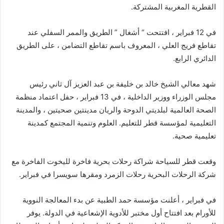
القطرية المغربية المشتركة.
في 12 فبراير ، افتتحت “ أشغال ” الطريق والممر السفلي عند
تقاطع فريج العلي ، المعروف باسم تقاطع التضامن ، على الطريق
الدائري الرابع.
شهد معالي الشيخ خالد بن خليفة بن عبد العزيز آل ثاني رئيس
مجلس الوزراء ووزير الداخلية ، في 13 فبراير ، حفل اعتماد منظمة
الصحة العالمية لبلديتي الدوحة والريان مدينتين صحيتين ، والمدينة
التعليمية لمؤسسة قطر للتعليم. العلوم وتنمية المجتمع كمدينة
تعليمية صحية.
وقعت قطر للسياحة شراكة رحلات بحرية فاخرة لليخوت الفاخرة مع
شركة الرحلات البحرية رحلات الزمرد ومقرها سويسرا في فبراير.
في فبراير ، أعلنت مؤسسة حمد الطبية عن بدء المعالجة النووية
للأورام بعد افتتاح أول مختبر للأدوية الإشعاعية في الدولة. يوفر