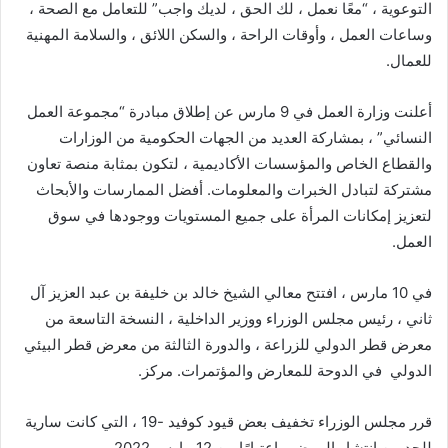
التوعوية ، “معًا نعمل ، لك الحق ، لديك واجب” للتعامل مع الصحة ،
وساعات العمل ، وأوقات الراحة ، والسكن اللائق ، والسلامة المهنية
للعمال.
أعلنت وزارة العمل في 9 مارس عن إطلاق مبادرة “مجموعة العمل
النسائي” ، بمشاركة العديد من الجهات الحكومية من الوزارات
والقطاع الخاص والمؤسسات الأكاديمية ، لتكون بمثابة منصة تعاون
مشتركة لتبادل الخبرات والمعلومات. أفضل الممارسات والأبحاث
لتعزيز إمكانات المرأة على جميع المستويات ووجودها في سوق
العمل.
في 10 مارس ، افتتح معالي الشيخ خالد بن خليفة بن عبد العزيز آل
ثاني ، رئيس مجلس الوزراء ووزير الداخلية ، النسخة التاسعة من
معرض قطر الدولي للزراعة ، والدورة الثالثة من معرض قطر البيئي
الدولي في الدوحة للمعارض والمؤتمرات. مركز.
قرر مجلس الوزراء تخفيف بعض قيود كوفيد -19 ، التي كانت سارية
للحد من انتشار المرض ، اعتبارًا من 12 مارس 2022.