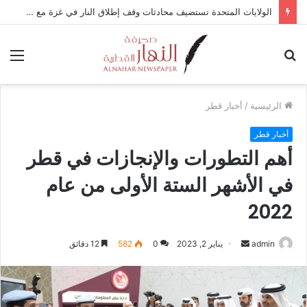
الولايات المتحدة تستضيف محادثات وقف إطلاق النار في غزة مع قطر وتركيا ومصر
بحث
الق
عن
الرئيسية
/
أخبار قطر
أخبار قطر
أهم التطورات والإنجازات في قطر
في الأشهر الستة الأولى من عام
2022
admin
أ
يناير 2, 2023
0
582
12 دقائق
ر
س
ل