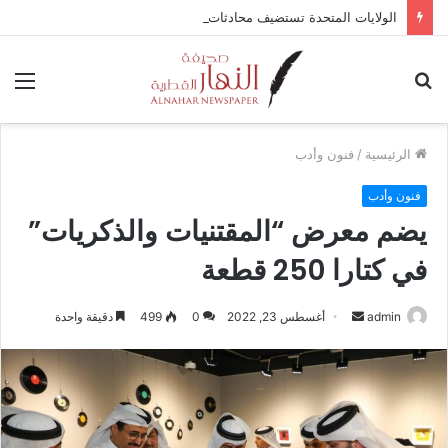
الولايات المتحدة تستضيف محادثات وقف إطلاق النار في غزة مع قطر وتركيا ومصر
بحث
الق
عن
الرئيسية
/
فنون وأدب
فنون وأدب
يضم معرض “المقتنيات والذكريات”
في كتارا 250 قطعة
admin
أ
أغسطس 23, 2022
0
499
دقيقة واحدة
ر
س
ل
ب
ر