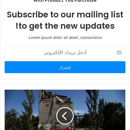
With Product You Purchase
و
ي
Subscribe to our mailing list
ب
to get the new updates!
Lorem ipsum dolor sit amet, consectetur.
أ
د
خ
ل
ب
ر
ي
د
ك
ا
ل
إ
ل
ك