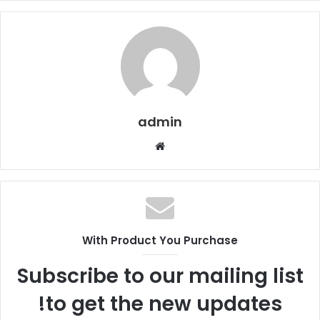
admin
م
و
ق
ع
ا
ل
With Product You Purchase
و
ي
Subscribe to our mailing list
ب
to get the new updates!