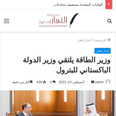
الولايات المتحدة تستضيف محادثات وقف إطلاق النار في غزة مع قطر وتركيا ومصر
بحث
الق
عن
الرئيسية
/
أخبار قطر
أخبار قطر
وزير الطاقة يلتقي وزير الدولة
الباكستاني للبترول
admin
أ
أغسطس 23, 2022
0
459
أقل من دقيقة
ر
س
ل
ب
ر