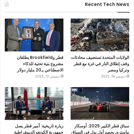
Recent Tech News
الولايات المتحدة تستضيف محادثات
قطر وBrookfield يطلقان
وقف إطلاق النار في غزة مع قطر
مشروع بنية تحتية للذكاء
وتركيا ومصر
الاصطناعي بـ20 مليار دولار
ديسمبر 19, 2025
ديسمبر 12, 2025
سباق قطر الكبير 2025: أوسكار
زيارة تاريخية: أمير قطر يصل
بياستري يحصد أول بول في السباق
جمهورية الكونغو الديمقراطية