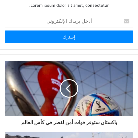
Lorem ipsum dolor sit amet, consectetur.
أ
د
خ
ل
ب
ر
ي
د
ك
ا
ل
إ
ل
ك
ت
ر
و
باكستان ستوفر قوات أمن لقطر في كأس العالم
ن
ي