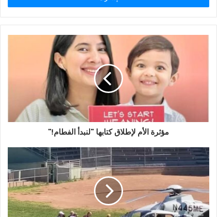
ب
ر
ي
د
ك
ا
ل
إ
ل
ك
ت
ر
و
مؤثرة الأم لإطلاق كتابها "لنبدأ الفطام!"
ن
ي