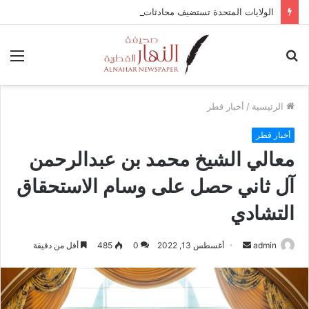
الولايات المتحدة تستضيف محادثات وقف إطلاق النار في غزة مع قطر وتركيا ومصر
بحث
الق
عن
الرئيسية
/
أخبار قطر
أخبار قطر
معالي الشيخ محمد بن عبدالرحمن
آل ثاني حصل على وسام الاستحقاق
التشادي
admin
أ
أغسطس 13, 2022
0
485
أقل من دقيقة
ر
س
ل