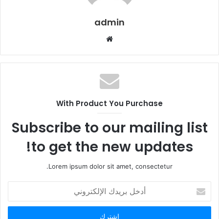
admin
م
و
ق
ع
ا
ل
With Product You Purchase
و
ي
Subscribe to our mailing list
ب
to get the new updates!
Lorem ipsum dolor sit amet, consectetur.
أ
د
خ
ل