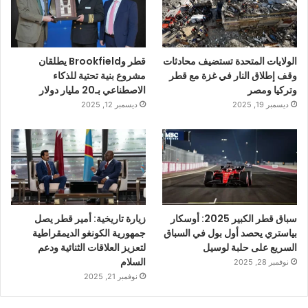
الولايات المتحدة تستضيف محادثات
قطر وBrookfield يطلقان
وقف إطلاق النار في غزة مع قطر
مشروع بنية تحتية للذكاء
وتركيا ومصر
الاصطناعي بـ20 مليار دولار
ديسمبر 19, 2025
ديسمبر 12, 2025
سباق قطر الكبير 2025: أوسكار
زيارة تاريخية: أمير قطر يصل
بياستري يحصد أول بول في السباق
جمهورية الكونغو الديمقراطية
السريع على حلبة لوسيل
لتعزيز العلاقات الثنائية ودعم
السلام
نوفمبر 28, 2025
نوفمبر 21, 2025