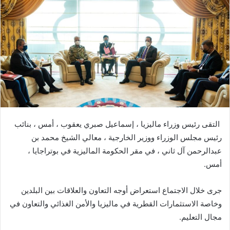
ب
ر
ي
د
ا
إ
ل
ك
ت
ر
التقى رئيس وزراء ماليزيا ، إسماعيل صبري يعقوب ، أمس ، بنائب
و
رئيس مجلس الوزراء ووزير الخارجية ، معالي الشيخ محمد بن
ن
عبدالرحمن آل ثاني ، في مقر الحكومة الماليزية في بوتراجايا ،
ي
ا
أمس.
جرى خلال الاجتماع استعراض أوجه التعاون والعلاقات بين البلدين
وخاصة الاستثمارات القطرية في ماليزيا والأمن الغذائي والتعاون في
مجال التعليم.