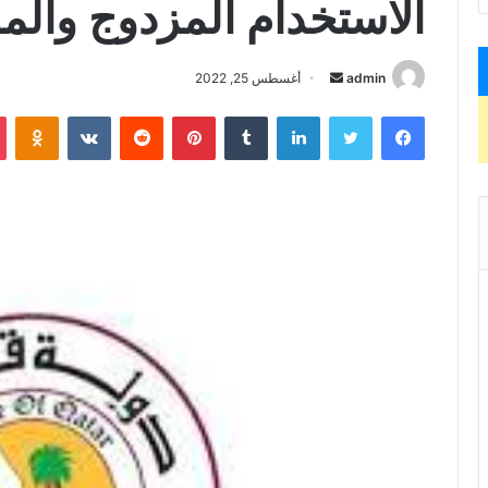
الاستخدام المزدوج والموا
admin
أ
أغسطس 25, 2022
ر
فيسبوك
تويتر
لينكدإن
‏Tumblr
بينتيريست
‏Reddit
‏VKontakte
Odnoklassniki
س
ل
ب
ر
ي
د
ا
إ
ل
ك
ت
ر
و
ن