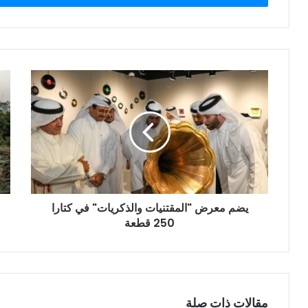
ب
ر
ي
د
ك
ا
ل
إ
ل
ك
ت
ر
و
ن
يضم معرض "المقتنيات والذكريات" في كتارا
ي
250 قطعة
مقالات ذات صلة