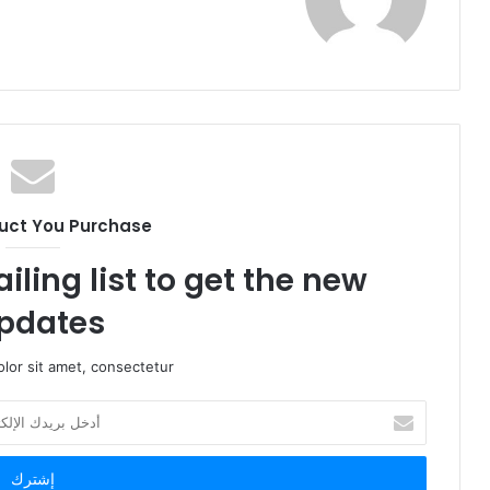
و
ق
ع
ا
ل
و
ي
ب
uct You Purchase
iling list to get the new
pdates!
lor sit amet, consectetur.
أ
د
خ
ل