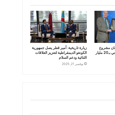
Brookf يطلقان مشروع
زيارة تاريخية: أمير قطر يصل جمهورية
بنية تحتية للذكاء الاصطناعي بـ20 مليار
الكونغو الديمقراطية لتعزيز العلاقات
الثنائية ودعم السلام
نوفمبر 21, 2025