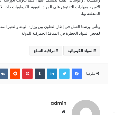
والمشعة ، والوسائل الفنية للكشف عنها ، فيما تناولت الورشة الث
الآمن ، ومهارات التفتيش على المواد النووية. الكيماويات ذات ا
المتعلقة بها.
وتأتي ورشتا العمل في إطار التعاون بين وزارة البيئة والتغير الم
لفحص المواد الخطرة في المنافذ الجمركية للدولة.
المواد الكيميائية
مراقبة السلع
فيسبوك
تويتر
لينكدإن
‏Tumblr
بينتيريست
‏Reddit
شاركها
admin
م