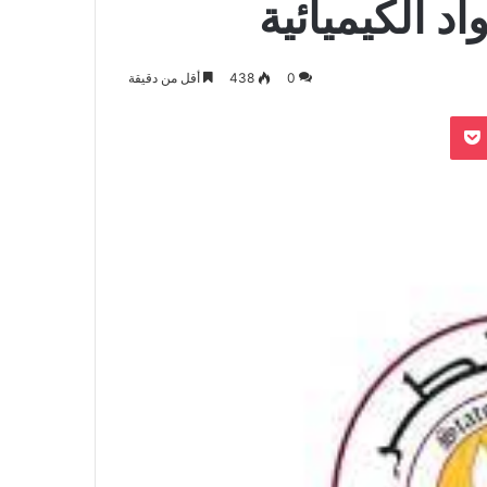
د الكيميائية
0
438
أقل من دقيقة
بوكيت