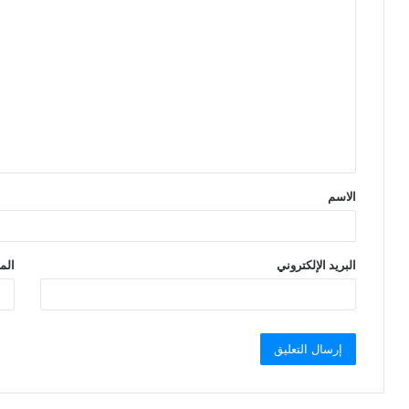
ا
ل
ت
ع
ل
ي
ق
الاسم
*
البريد الإلكتروني
الم