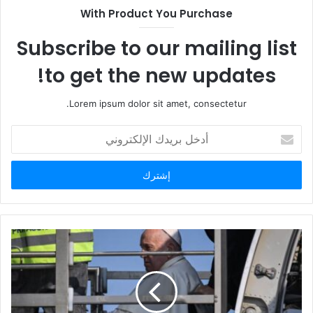
ل
With Product You Purchase
و
ي
Subscribe to our mailing list
ب
to get the new updates!
Lorem ipsum dolor sit amet, consectetur.
أ
د
خ
ل
ب
ر
ي
د
ك
ا
ل
إ
ل