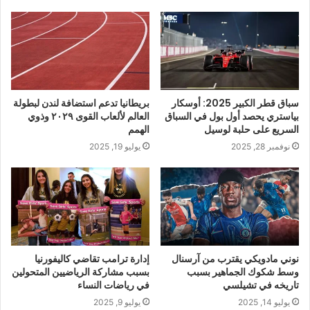
سباق قطر الكبير 2025: أوسكار
بريطانيا تدعم استضافة لندن لبطولة
بياستري يحصد أول بول في السباق
العالم لألعاب القوى ٢٠٢٩ وذوي
السريع على حلبة لوسيل
الهمم
نوفمبر 28, 2025
يوليو 19, 2025
نوني مادويكي يقترب من آرسنال
إدارة ترامب تقاضي كاليفورنيا
وسط شكوك الجماهير بسبب
بسبب مشاركة الرياضيين المتحولين
تاريخه في تشيلسي
في رياضات النساء
يوليو 14, 2025
يوليو 9, 2025