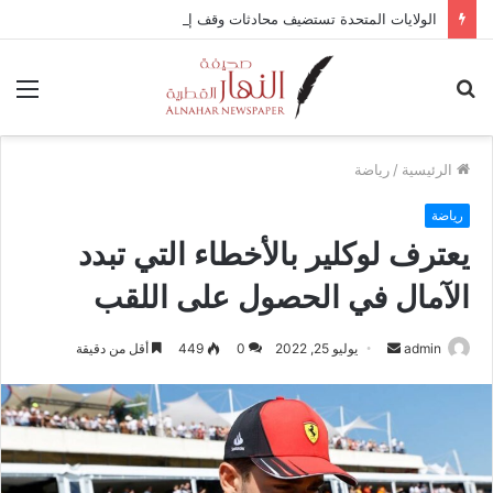
الولايات المتحدة تستضيف محادثات وقف إطلاق النار في غزة مع قطر وتركيا ومصر
بحث
الق
عن
الرئيسية
/
رياضة
رياضة
يعترف لوكلير بالأخطاء التي تبدد
الآمال في الحصول على اللقب
admin
أ
يوليو 25, 2022
0
449
أقل من دقيقة
ر
س
ل
ب
ر