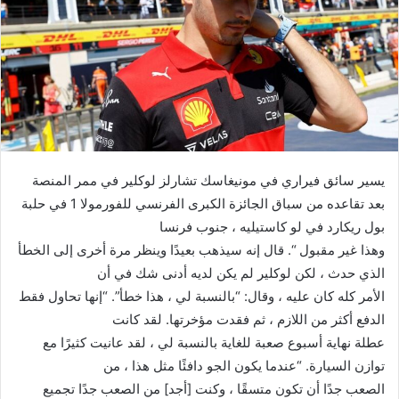
ي
د
ا
إ
ل
ك
ت
ر
يسير سائق فيراري في مونيغاسك تشارلز لوكلير في ممر المنصة
و
بعد تقاعده من سباق الجائزة الكبرى الفرنسي للفورمولا 1 في حلبة
ن
بول ريكارد في لو كاستيليه ، جنوب فرنسا
ي
ا
وهذا غير مقبول “. قال إنه سيذهب بعيدًا وينظر مرة أخرى إلى الخطأ
الذي حدث ، لكن لوكلير لم يكن لديه أدنى شك في أن
الأمر كله كان عليه ، وقال: “بالنسبة لي ، هذا خطأ”. “إنها تحاول فقط
الدفع أكثر من اللازم ، ثم فقدت مؤخرتها. لقد كانت
عطلة نهاية أسبوع صعبة للغاية بالنسبة لي ، لقد عانيت كثيرًا مع
توازن السيارة. “عندما يكون الجو دافئًا مثل هذا ، من
الصعب جدًا أن تكون متسقًا ، وكنت [أجد] من الصعب جدًا تجميع