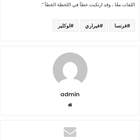
اللفات معًا ، وقد ارتكبت خطأ في اللحظة الخطأ “.
فرنسا
فيراري
لوكلير
admin
م
و
ق
ع
ا