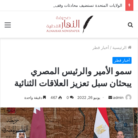
الولايات المتحدة تستضيف محادثات وقف إطلاق النار في غزة مع قطر وتركيا ومصر
بحث
الق
عن
الرئيسية
/
أخبار قطر
أخبار قطر
سمو الأمير والرئيس المصري
يبحثان سبل تعزيز العلاقات الثنائية
admin
أ
يونيو 26, 2022
0
467
دقيقة واحدة
ر
س
ل
ب
ر