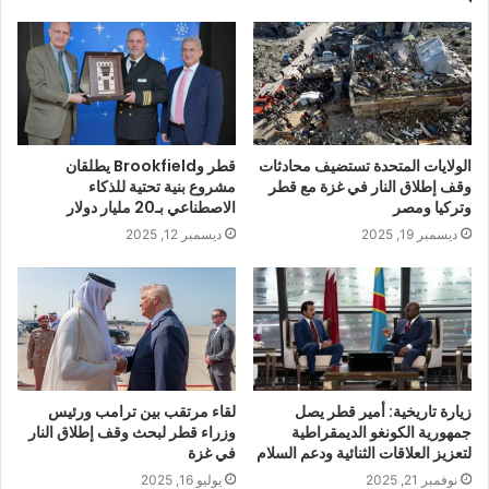
الولايات المتحدة تستضيف محادثات
قطر وBrookfield يطلقان
وقف إطلاق النار في غزة مع قطر
مشروع بنية تحتية للذكاء
وتركيا ومصر
الاصطناعي بـ20 مليار دولار
ديسمبر 19, 2025
ديسمبر 12, 2025
زيارة تاريخية: أمير قطر يصل
لقاء مرتقب بين ترامب ورئيس
جمهورية الكونغو الديمقراطية
وزراء قطر لبحث وقف إطلاق النار
لتعزيز العلاقات الثنائية ودعم السلام
في غزة
نوفمبر 21, 2025
يوليو 16, 2025