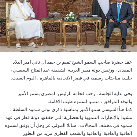
ي
د
ا
إ
ل
ك
ت
ر
عقد حضرة صاحب السمو الشيخ تميم بن حمد آل ثاني أمير البلاد
و
المفدى ، ورئيس دولة مصر العربية الشقيقة عبد الفتاح السيسي ،
ن
جلسة مباحثات رسمية في قصر الاتحادية بالقاهرة ، اليوم السبت.
ي
ا
وفي بداية الجلسة ، رحب فخامة الرئيس المصري بسمو الأمير
والوفد المرافق ، متمنيا لسموه طيب الإقامة.
كما هنأ السيسي سمو الأمير بمناسبة ذكرى تولي سموه السلطة ،
مشيدا بالإنجازات التنموية والحضارية التي حققتها دولة قطر في عهد
سموه في مختلف المجالات ، سائلا المولى عز وجل أن يوفق لسموه
العافية والعافية. والعافية والشعب القطري مزيد من التطور