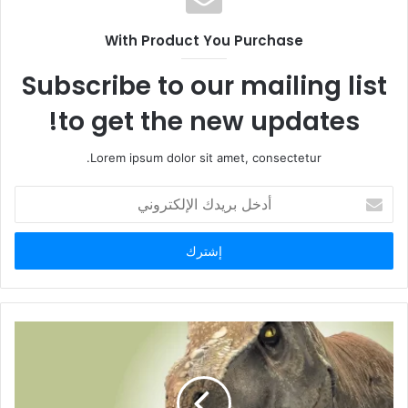
ا
ل
With Product You Purchase
و
ي
Subscribe to our mailing list
ب
to get the new updates!
Lorem ipsum dolor sit amet, consectetur.
أ
د
خ
ل
ب
ر
ي
د
ك
ا
ل
إ