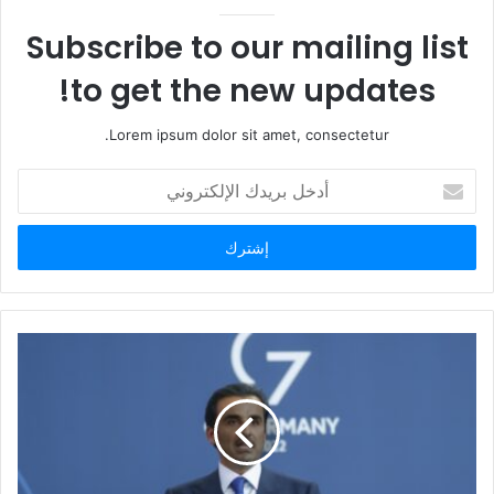
و
ي
Subscribe to our mailing list
ب
to get the new updates!
Lorem ipsum dolor sit amet, consectetur.
أ
د
خ
ل
ب
ر
ي
د
ك
ا
ل
إ
ل
ك