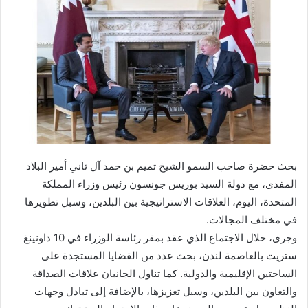
ب
ر
ي
د
ا
إ
ل
ك
ت
ر
بحث حضرة صاحب السمو الشيخ تميم بن حمد آل ثاني أمير البلاد
و
المفدى، مع دولة السيد بوريس جونسون رئيس وزراء المملكة
ن
المتحدة، اليوم، العلاقات الاستراتيجية بين البلدين، وسبل تطويرها
ي
ا
في مختلف المجالات.
وجرى، خلال الاجتماع الذي عقد بمقر رئاسة الوزراء في 10 داونينغ
ستريت بالعاصمة لندن، بحث عدد من القضايا المستجدة على
الساحتين الإقليمية والدولية. كما تناول الجانبان علاقات الصداقة
والتعاون بين البلدين، وسبل تعزيزها، بالإضافة إلى تبادل وجهات