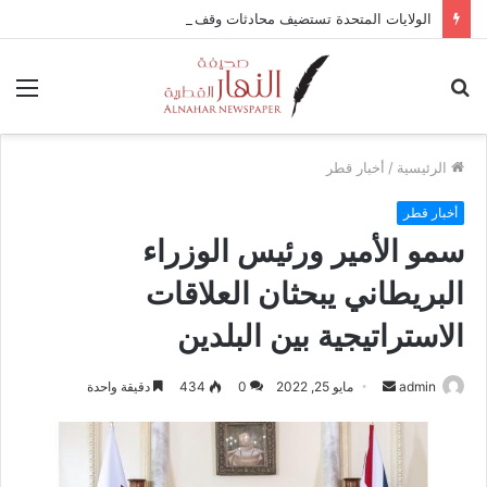
الولايات المتحدة تستضيف محادثات وقف إطلاق النار في غزة مع قطر وتركيا ومصر
بحث
الق
عن
الرئيسية
/
أخبار قطر
أخبار قطر
سمو الأمير ورئيس الوزراء
البريطاني يبحثان العلاقات
الاستراتيجية بين البلدين
admin
أ
مايو 25, 2022
0
434
دقيقة واحدة
ر
س
ل