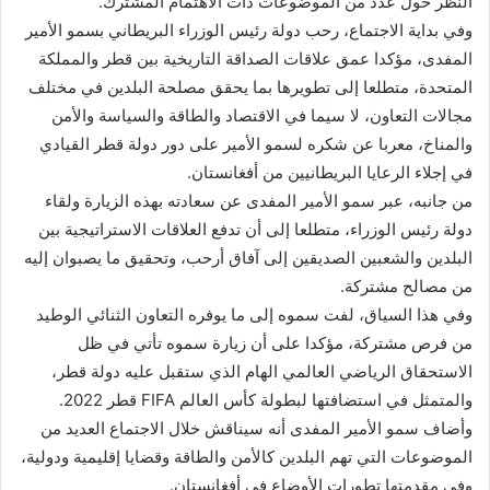
النظر حول عدد من الموضوعات ذات الاهتمام المشترك.
وفي بداية الاجتماع، رحب دولة رئيس الوزراء البريطاني بسمو الأمير
المفدى، مؤكدا عمق علاقات الصداقة التاريخية بين قطر والمملكة
المتحدة، متطلعا إلى تطويرها بما يحقق مصلحة البلدين في مختلف
مجالات التعاون، لا سيما في الاقتصاد والطاقة والسياسة والأمن
والمناخ، معربا عن شكره لسمو الأمير على دور دولة قطر القيادي
في إجلاء الرعايا البريطانيين من أفغانستان.
من جانبه، عبر سمو الأمير المفدى عن سعادته بهذه الزيارة ولقاء
دولة رئيس الوزراء، متطلعا إلى أن تدفع العلاقات الاستراتيجية بين
البلدين والشعبين الصديقين إلى آفاق أرحب، وتحقيق ما يصبوان إليه
من مصالح مشتركة.
وفي هذا السياق، لفت سموه إلى ما يوفره التعاون الثنائي الوطيد
من فرص مشتركة، مؤكدا على أن زيارة سموه تأتي في ظل
الاستحقاق الرياضي العالمي الهام الذي ستقبل عليه دولة قطر،
والمتمثل في استضافتها لبطولة كأس العالم FIFA قطر 2022.
وأضاف سمو الأمير المفدى أنه سيناقش خلال الاجتماع العديد من
الموضوعات التي تهم البلدين كالأمن والطاقة وقضايا إقليمية ودولية،
وفي مقدمتها تطورات الأوضاع في أفغانستان.