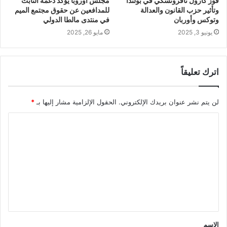
فوز كارول نافروتسكي في بولندا
مجلس أوروبا يؤكد دعمه الثابت
وتأثير حزب القانون والعدالة
للمدافعين عن حقوق مجتمع الميم
وتوكس وأوربان
في منتدى مالطا الدولي
يونيو 3, 2025
مايو 26, 2025
اترك تعليقاً
لن يتم نشر عنوان بريدك الإلكتروني.
الحقول الإلزامية مشار إليها بـ
*
ا
ل
ت
ع
ل
ي
ق
الاسم
*