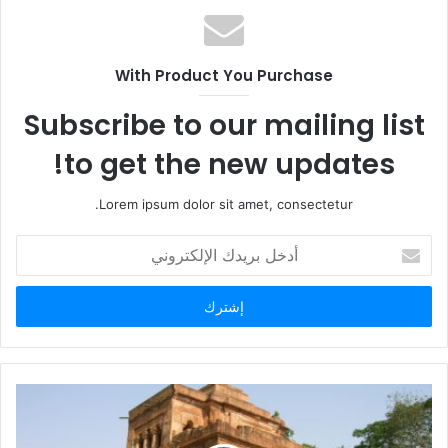
ع
ا
ل
With Product You Purchase
و
ي
Subscribe to our mailing list
ب
to get the new updates!
Lorem ipsum dolor sit amet, consectetur.
أ
د
خ
ل
ب
ر
ي
د
ك
ا