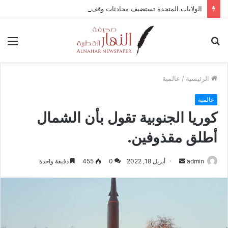
الولايات المتحدة تستضيف محادثات وقف إطلاق النار في غزة مع قطر وتركيا ومصر
بحث
الق
عن
الرئيسية
/
عالمية
عالمية
كوريا الجنوبية تقول بأن الشمال
أطلق مقذوفين.
admin
أ
أبريل 18, 2022
0
455
دقيقة واحدة
ر
س
ل
ب
ر