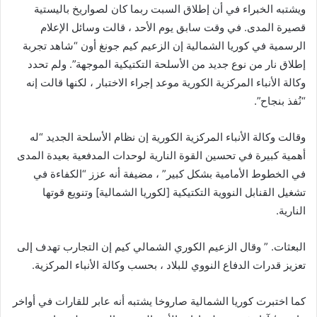
ويشتبه الخبراء في أن إطلاق السبت ربما كان لصواريخ باليستية
قصيرة المدى. في وقت سابق يوم الأحد ، قالت وسائل الإعلام
الرسمية في كوريا الشمالية إن الزعيم كيم جونغ أون “شاهد تجربة
إطلاق نار من نوع جديد من الأسلحة التكتيكية الموجهة”. ولم تحدد
وكالة الأنباء المركزية الكورية موعد إجراء الاختبار ، لكنها قالت إنه
“نُفذ بنجاح”.
وقالت وكالة الأنباء المركزية الكورية إن نظام الأسلحة الجديد “له
أهمية كبيرة في تحسين القوة النارية لوحدات المدفعية بعيدة المدى
في الخطوط الأمامية بشكل كبير” ، مضيفة أنه عزز “الكفاءة في
تشغيل القنابل النووية التكتيكية [لكوريا الشمالية] وتنويع قوتها
النارية.
البعثات. ” وقال الزعيم الكوري الشمالي كيم إن التجارب تهدف إلى
تعزيز قدرات الدفاع النووي للبلاد ، بحسب وكالة الأنباء المركزية.
كما اختبرت كوريا الشمالية صاروخا يشتبه أنه عابر للقارات في أواخر