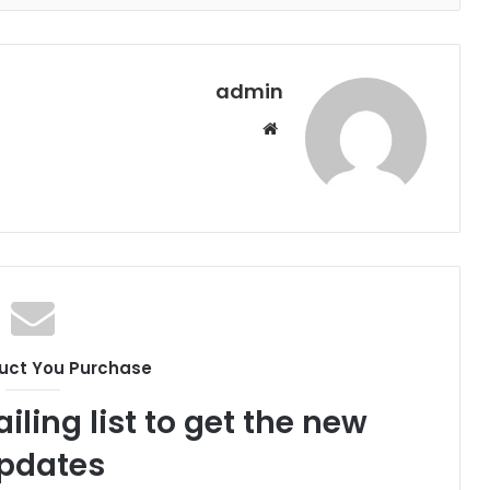
admin
م
و
ق
ع
ا
ل
و
ي
ب
uct You Purchase
iling list to get the new
pdates!