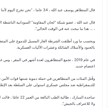
قال المتظاهر يوسف عبد الله ، 34 عاما ، “نحن نخرج اليوم لأننا وعدنا شهدائنا [بأننا] نفي بالدولة المدنية”.
قال عبد الله ، عضو شبكة “لجان المقاومة” السودانية الناشطة ال
، … هذا ما نبحث عنه في الوقت الحالي”.
وبحسب ما ورد أطلقت الشرطة الغاز المسيل للدموع على المت
بالجنود والأسلاك الشائكة وعشرات الآليات العسكرية.
في عام 2019 ، تجمع المتظاهرون لعدة أشهر في المقر ، و
اعتصام جديد.
للديمقراطية ضد مجلس عسكري استولى على السلطة بعد الإطاحة
ساجدة المبارك ، طالبة ا
ولا للاعتراف بالجيش”.