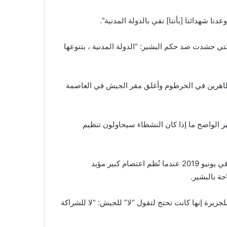
تي حشدت ضد حكم البشير: “الدولة المدنية ، بتنوعها
ظاهرين في الخرطوم وأغلق مقر الجيش في العاصمة
من غير الواضح ما إذا كان النشطاء سيحاولون تنظيم
وقُتل المئات من المتظاهرين في حملة دموية شنتها قوات الأمن في يونيو 2019 عندما نُظم اعتصام كبير مؤيد
 بالبشير.
لطب البالغة من العمر 22 عامًا ، قالت للجزيرة إنها كانت تحتج لتقول “لا” للجيش: “لا للشراكة