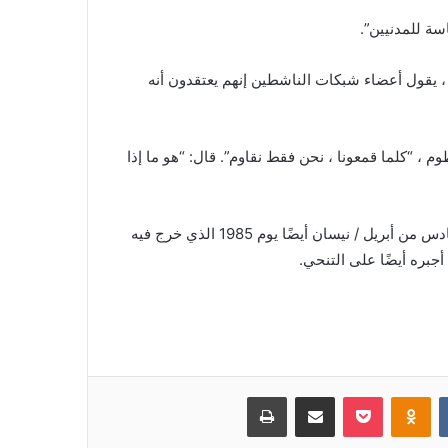
سة للمدنيين”.
 ، يقول أعضاء شبكات الناشطين إنهم يعتقدون أنه
، “كلما قمعونا ، نحن فقط نقاوم”. قال: “هو ما إذا
بالإضافة إلى الإطاحة بالبشير بعد احتجاجات 2019 ، يصادف السادس من أبريل / نيسان أيضًا يوم 1985 الذي خرج فيه
جبره أيضًا على التنحي.
‏VKontakte
Odnoklassniki
بوكيت
مشاركة عبر البريد
طباعة