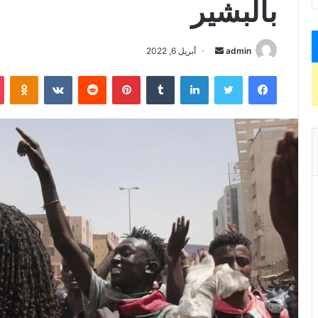
بالبشير
admin
أ
أبريل 6, 2022
ر
فيسبوك
تويتر
لينكدإن
‏Tumblr
بينتيريست
‏Reddit
‏VKontakte
Odnoklassniki
س
ل
ب
ر
ي
د
ا
إ
ل
ك
ت
ر
و
ن