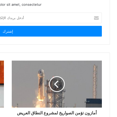
lor sit amet, consectetur.
أ
د
خ
ل
ب
ر
ي
د
ك
ا
ل
إ
ل
ك
ت
ر
و
ن
أمازون تؤمن الصواريخ لمشروع النطاق العريض
ي