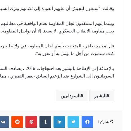
وقالت: “سنقول للجيش أن عليهم العودة إلى ثكناتهم وترك السيا
وبينما يتهم المنتقدون لجان المقاومة بعدم الواقعية في مطالبهم
يجب مقاومة الانقلاب العسكري. لا يسعنا إلا أن نواصل المقاومة.
قال محمد طاهر ، المتحدث باسم لجان المقاومة في ولاية الخرطوم 
كنت ستموت من أجل ما تؤمن به أو تفوز به”.
السودانيون إلى الشوارع ضد الزعيم السابق جعفر النميري ، مما أ
البشير
السودانيين
فيسبوك
تويتر
لينكدإن
‏Tumblr
بينتيريست
‏Reddit
شاركها