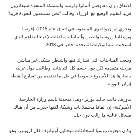
الاتفاق، وأن مفاوضي ألمانيا وفرنسا والمملكة المتحدة سيغادرون
قريبا لتقييم الوضع مع الوزراء، وقالت “نحن مستعدون للعودة قريبا”.
وتجري إيران والقوى المنضوية في اتفاق عام 2015، (فرنسا
وبريطانيا وروسيا والصين وألمانيا)، مباحثات لإحياء التفاهم الذي
انسحبت منه الولايات المتحدة أحاديا في 2018.
وبلغت المباحثات التي تشارك فيها واشنطن بشكل غير مباشر،
مرحلة متقدمة لكن دون حسم كل التباينات. وطالبت دول غربية
بإنجازها هذا الأسبوع خصوصا في ظل ما تعتقده من تسارع أنشطة
إيران النووية.
بدورها، قالت جالينا بورتر -وهي متحدثة باسم وزارة الخارجية
الأميركية- إن اتفاقا محتملا بات وشيكا، لكنها حذرت من أن هناك
مسائل عالقة ما زالت دون حل.
وكان مبعوث روسيا للمحادثات ميخائيل أوليانوف قال لرويترز، وهو