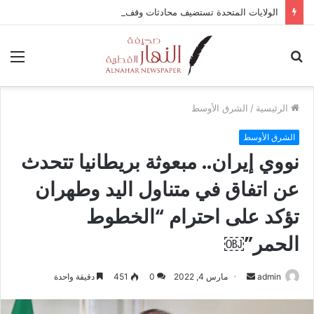
الولايات المتحدة تستضيف محادثات وقف إطلاق النار في غزة مع قطر وتركيا ومصر
بحث
الق
عن
الرئيسية
/
الشرق الأوسط
الشرق الأوسط
نووي إيران.. مبعوثة بريطانيا تتحدث
عن اتفاق في متناول اليد وطهران
تؤكد على احترام “الخطوط
الحمر”￼
أرسل
admin
مارس 4, 2022
0
451
دقيقة واحدة
بريدا
إلكترونيا