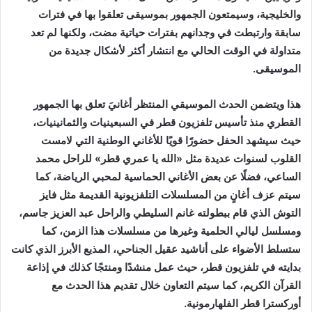
والخليجية، وسيمتعون الجمهور بموسيقى تعلقوا بها في فترات
سابقة وارتبطت في وجدانهم بفترات حياتية مضت، ولكنها لم تعد
متداولة في الوقت الحالي مع انتشار أكثر لأشكال جديدة من
الموسيقى.
هذا ويتضمن الحدث الموسيقي المنتظر أغانيَ تعلق بها الجمهور
القطري منذ تأسيس تلفزيون قطر في السبعينيات والثمانينيات،
حيث سيشهد الحفل حضورًا قويًا للأغاني الوطنية التي لامست
القلوب لسنوات عديدة مثل «الله يا عمري قطر» للراحل محمد
الساعي، فضلًا عن بعض الأغاني الحماسية لمحبي الرياضة، كما
سيتم عزف أغانٍ من المسلسلات التلفزيونية القديمة مثل فايز
التوش الذي قام ببطولته غانم السليطي والراحل عبد العزيز جاسم،
ومسلسل ليالي الحلمية وغيرها من مسلسلات هذا الزمن، كما
ستسلط الأضواء على أناشيد عقيل الجناحي، المذيع الأبرز الذي كانت
بدايته في تلفزيون قطر، حيث عمل منشدًا ومنتجًا كذلك في إذاعة
القرآن الكريم، كما سيتم التعاون خلال تقديم هذا الحدث مع
أوركسترا قطر الفلهارمونية.