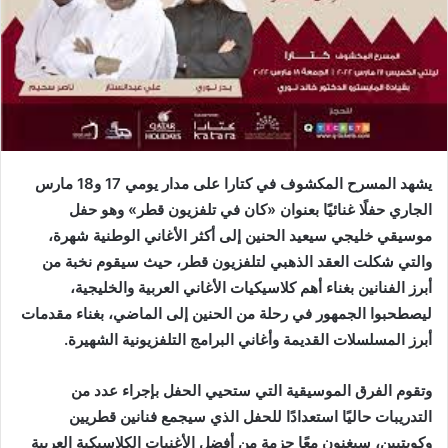
يشهد المسرح المكشوف في كتارا على مدار يومي 17 و18 مارس
الجاري حفلًا غنائيًا بعنوان «كان في تلفزيون قطر» وهو حفل
موسيقي خليجي سيعيد الحنين إلى أكثر الأغاني الوطنية شهرة،
والتي شكلت العقد الذهبي لتلفزيون قطر، حيث سيقوم نخبة من
أبرز الفنانين بغناء أهم كلاسيكيات الأغاني العربية والخليجية،
ليصطحبوا الجمهور في رحلة من الحنين إلى الماضي، بغناء مقدمات
أبرز المسلسلات القديمة وأغاني البرامج التلفزيونية الشهيرة.
وتقوم الفرق الموسيقية التي ستحيي الحفل بإجراء عدد من
التدريبات حاليًا استعدادًا للحفل الذي سيجمع فنانين قطريين
وكويتيين، سيغنون معًا حزمة من أفضل الأغنيات الكلاسيكية العربية