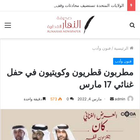
الولايات المتحدة تستضيف محادثات وقف إطلاق النار في غزة مع قطر وتركيا ومصر
بحث
الق
عن
الرئيسية
/
فنون وأدب
فنون وأدب
مطربون قطريون وكويتيون في حفل
غنائي 17 مارس
أرسل
admin
مارس 4, 2022
0
573
دقيقة واحدة
بريدا
إلكترونيا