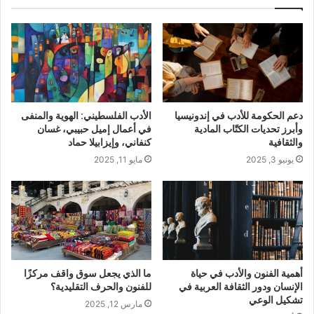
دعم الحكومة للأدب في إندونيسيا
الأدب الفلسطيني: الهوية والمنفى
وأبرز تحديات الكتّاب المادية
في أعمال إميل حبيبي، غسان
والثقافية
كنفاني، وإيزابيلا حماد
يونيو 3, 2025
مايو 11, 2025
أهمية الفنون والأدب في حياة
ما الذي يجعل سوق واقف مركزًا
الإنسان ودور الثقافة العربية في
للفنون والحرف التقليدية؟
تشكيل الوعي
مارس 12, 2025