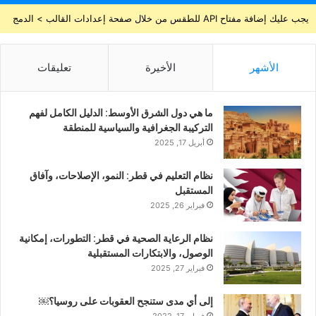
يجب عليك إضافة مفتاح API للطقس من خلال صفحة إعدادات القالب > الدمج
الأشهر
الأخيرة
تعليقات
ما هي دول الشرق الأوسط: الدليل الكامل لفهم
التركيبة الجغرافية والسياسية للمنطقة
أبريل 17, 2025
نظام التعليم في قطر: النمو، الإصلاحات، وآفاق
المستقبل
فبراير 26, 2025
نظام الرعاية الصحية في قطر: التطورات، إمكانية
الوصول، والابتكارات المستقبلية
فبراير 27, 2025
إلى أي مدى ستنجح العقوبات على روسيا؟￼
فبراير 17, 2022