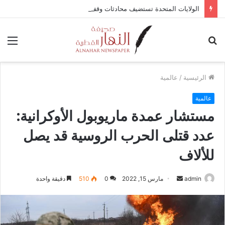
الولايات المتحدة تستضيف محادثات وقف إطلاق النار في غزة مع قطر وتركيا ومصر
بحث
الق
عن
الرئيسية
/
عالمية
عالمية
مستشار عمدة ماريوبول الأوكرانية:
عدد قتلى الحرب الروسية قد يصل
للألاف
admin
أ
مارس 15, 2022
0
510
دقيقة واحدة
ر
س
ل