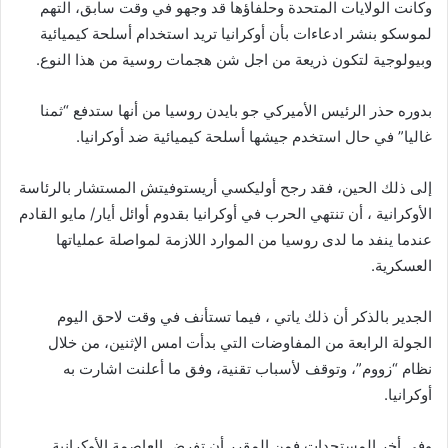
وكانت الولايات المتحدة وحلفاؤها قد وجهو في وقت سابق، التهم
لموسكو بنشر ادعاءات بأن أوكرانيا تريد استخدام أسلحة كيميائية
وبيولوجية لتكون ذريعة من اجل شن هجمات روسية من هذا النوع.
بدوره حذر الرئيس الأميركي جو بايدن روسيا من أنها ستدفع “ثمنا
غاليا” في حال استخدم جيشها أسلحة كيميائية ضد أوكرانيا.
إلى ذلك الحين، فقد رجح أوليكسي أريستوفيتش المستشار بالرئاسة
الأوكرانية ، أن تنتهي الحرب في أوكرانيا بقدوم أوائل أيار/ مايو القادم
عندما ينفد ما لدى روسيا من الموارد اللازمة لمواصلة عملياتها
العسكرية.
الجدير بالذكر أن ذلك ياتي ، فيما تستأنف في وقت لاحق اليوم
الجولة الرابعة من المفاوضات التي بدأت امس الإثنين، من خلال
نظام “زووم”، وتوقف لأسباب تقنية، وفق ما أعلنت اشارت به
أوكرانيا.
وفي أخر المستجدات فمن المقرر أن تفرض العاصمة الأوكرانية