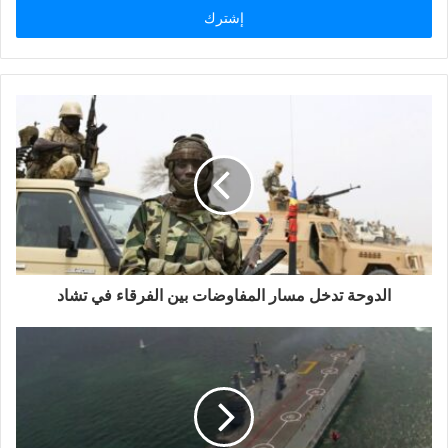
ل
ب
ر
ي
د
ك
ا
ل
إ
ل
ك
ت
ر
و
الدوحة تدخل مسار المفاوضات بين الفرقاء في تشاد
ن
ي