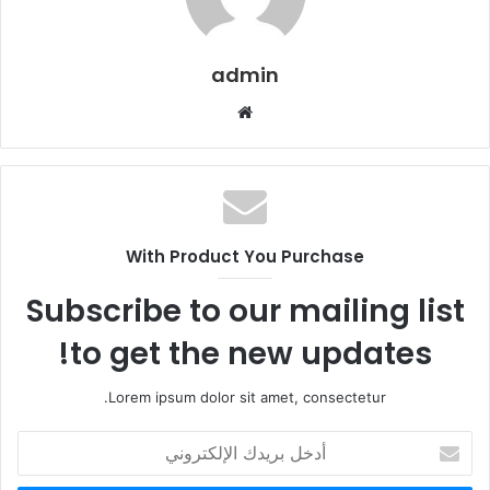
admin
م
و
ق
ع
ا
ل
With Product You Purchase
و
ي
Subscribe to our mailing list
ب
to get the new updates!
Lorem ipsum dolor sit amet, consectetur.
أ
د
خ