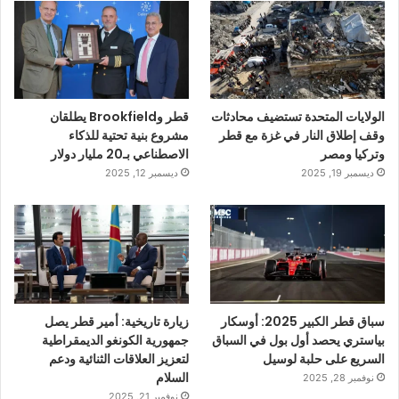
الولايات المتحدة تستضيف محادثات
قطر وBrookfield يطلقان
وقف إطلاق النار في غزة مع قطر
مشروع بنية تحتية للذكاء
وتركيا ومصر
الاصطناعي بـ20 مليار دولار
ديسمبر 19, 2025
ديسمبر 12, 2025
سباق قطر الكبير 2025: أوسكار
زيارة تاريخية: أمير قطر يصل
بياستري يحصد أول بول في السباق
جمهورية الكونغو الديمقراطية
السريع على حلبة لوسيل
لتعزيز العلاقات الثنائية ودعم
السلام
نوفمبر 28, 2025
نوفمبر 21, 2025