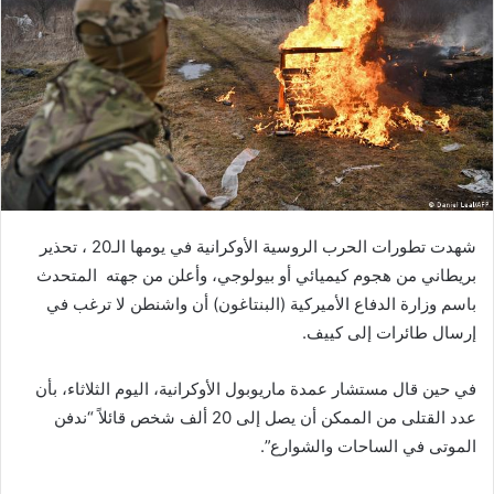
ب
ر
ي
د
ا
إ
ل
ك
ت
ر
شهدت تطورات الحرب الروسية الأوكرانية في يومها الـ20 ، تحذير
و
بريطاني من هجوم كيميائي أو بيولوجي، وأعلن من جهته المتحدث
ن
باسم وزارة الدفاع الأميركية (البنتاغون) أن واشنطن لا ترغب في
ي
إرسال طائرات إلى كييف.
ا
في حين قال مستشار عمدة ماريوبول الأوكرانية، اليوم الثلاثاء، بأن
عدد القتلى من الممكن أن يصل إلى 20 ألف شخص قائلاً “ندفن
الموتى في الساحات والشوارع”.