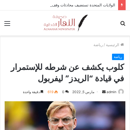
الولايات المتحدة تستضيف محادثات وقف إطلاق النار في غزة مع قطر وتركيا ومصر
بحث
الق
عن
الرئيسية
/
رياضة
رياضة
كلوب يكشف عن شرطه للإستمرار
في قيادة “الريدز” ليفربول
أرسل
admin
مارس 5, 2022
0
619
دقيقة واحدة
بريدا
إلكترونيا