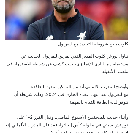
كلوب يضع شروطه للتجديد مع ليفربول
تناول يورغن كلوب المدير الفني لفريق ليفربول الحديث عن
مستقبله مع النادي الإنجليزي، حيث كشف عن شرطه للاستمرار في
ملعب “الأنفيلد”.
وأوضح المدرب الألماني أنه من الممكن تمديد التعاقده
مع ليفربول بعد انتهاء عقده الجاري في 2024، وذلك شريطة أن
تتوفر لديه الطاقة للقيام بالمهمة.
وأثناء حديث للصحفيين الأسبوع الماضي، وقبل الفوز 2-1 على
نوريتش سيتي في بطولة كأس إنجلترا، فقد قال المدرب الألماني إنه
لا يعرف إن كان سيجدد عقده مع ناديه أم لا.